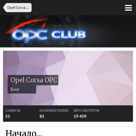
Opel Corsa OPC
Opel Corsa OPC
Блог
x-maks
ЗАПИСИ
КОММЕНТАРИЯ
ПРОСМОТРОВ
33
83
19 409
Начало...