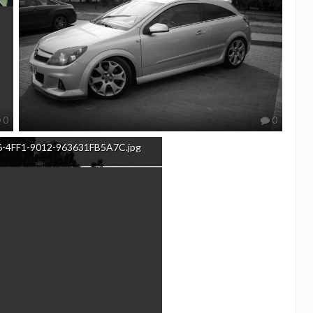
0
0
-4FF1-9012-963631FB5A7C.jpg