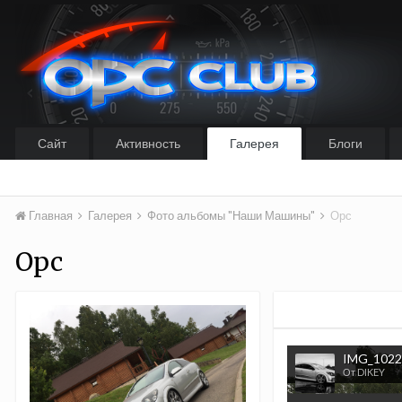
Сайт
Активность
Галерея
Блоги
Главная
Галерея
Фото альбомы "Наши Машины"
Орс
Орс
IMG_1022
От DIKEY