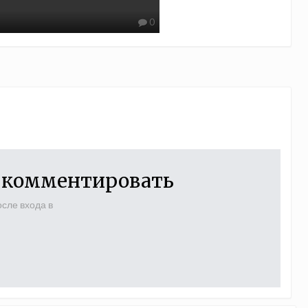
0
ы комментировать
сле входа в