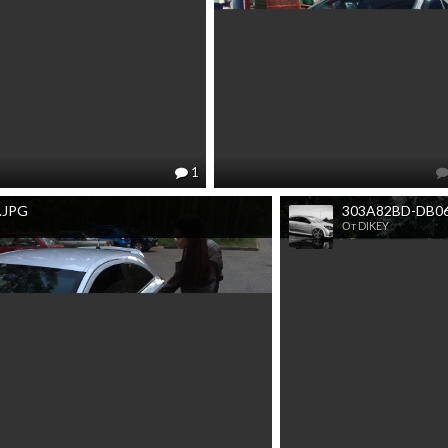
1
.JPG
303A82BD-DB06
От DIKEY