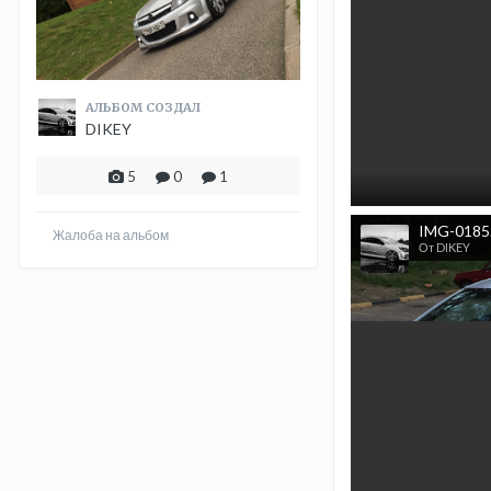
АЛЬБОМ СОЗДАЛ
DIKEY
5
0
1
IMG-0185
Жалоба на альбом
От DIKEY