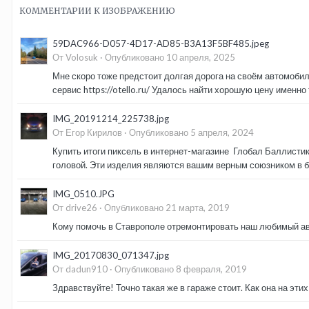
КОММЕНТАРИИ К ИЗОБРАЖЕНИЮ
59DAC966-D057-4D17-AD85-B3A13F5BF485.jpeg
От Volosuk ·
Опубликовано
10 апреля, 2025
Мне скоро тоже предстоит долгая дорога на своём автомобил
сервис https://otello.ru/ Удалось найти хорошую цену именно 
IMG_20191214_225738.jpg
От Егор Кирилов ·
Опубликовано
5 апреля, 2024
Купить итоги пиксель в интернет-магазине Глобал Баллистик 
головой. Эти изделия являются вашим верным союзником в бо
IMG_0510.JPG
От drive26 ·
Опубликовано
21 марта, 2019
Кому помочь в Ставрополе отремонтировать наш любимый ав
IMG_20170830_071347.jpg
От dadun910 ·
Опубликовано
8 февраля, 2019
Здравствуйте! Точно такая же в гараже стоит. Как она на эти