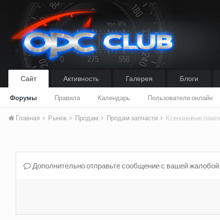
Сайт
Активность
Галерея
Блоги
Форумы
Правила
Календарь
Пользователи онлайн
Главная
Рынок
Продам
Продам запчасти
Ксеноновые ламп
Дополнительно отправьте сообщение с вашей жалобой