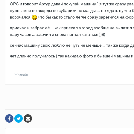
ОРС и говорит Артур давай покупай машину " я тут же сразу рвану
нужны мне не акорды не субарики не мазды .... но ждать нужно
ворочался
что бы как то стало легче сразу зарегился на фор
приехал и забрал её ... как приехал в город вообще не вылазил 
пару часов ... вскочил и снова погнал кататься )))))
сейчас машину свою люблю не чуть не меньше ... так же когда да
чет длинно получилось ) так накидаю фото и бывшей машины и с
Жалоба