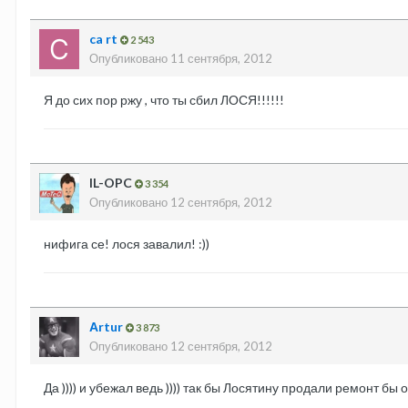
ca rt
2 543
Опубликовано
11 сентября, 2012
Я до сих пор ржу , что ты сбил ЛОСЯ!!!!!!
IL-OPC
3 354
Опубликовано
12 сентября, 2012
нифига се! лося завалил! :))
Аrtur
3 873
Опубликовано
12 сентября, 2012
Да )))) и убежал ведь )))) так бы Лосятину продали ремонт бы о