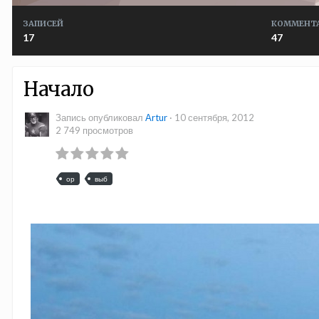
ЗАПИСЕЙ
КОММЕНТ
17
47
Начало
Запись опубликовал
Аrtur
·
10 сентября, 2012
2 749 просмотров
ор
выб