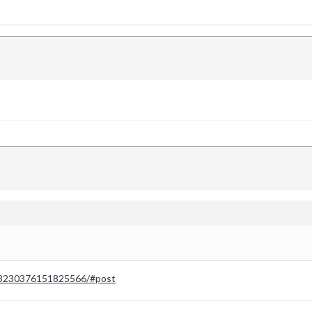
/288230376151825566/#post