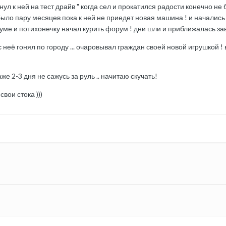
л к ней на тест драйв " когда сел и прокатился радости конечно не был
 было пару месяцев пока к ней не приедет новая машина ! и начались
уме и потихонечку начал курить форум ! дни шли и приближалась заве
с неё гонял по городу ... очаровывал граждан своей новой игрушкой ! 
же 2-3 дня не сажусь за руль .. начитаю скучать!
вои стока )))