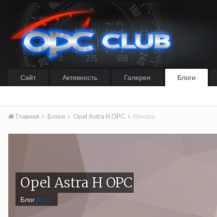
Сайт
Активность
Галерея
Блоги
Главная
Блоги
Opel Astra H OPC
Начало
Opel Astra H OPC
Блог
Аrtur