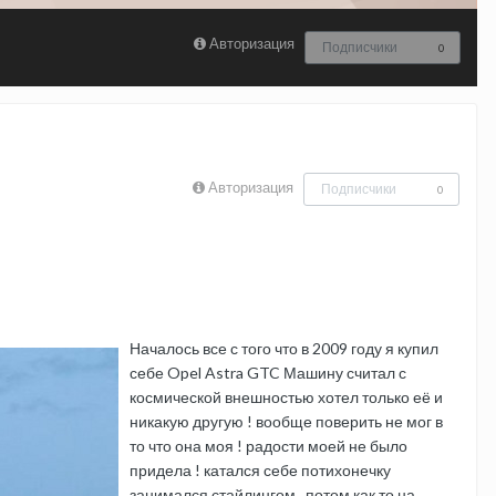
Авторизация
Подписчики
0
Авторизация
Подписчики
0
Началось все с того что в 2009 году я купил
себе Opel Astra GTC Машину считал с
космической внешностью хотел только её и
никакую другую ! вообще поверить не мог в
то что она моя ! радости моей не было
придела ! катался себе потихонечку
занимался стайлингом ..потом как то на