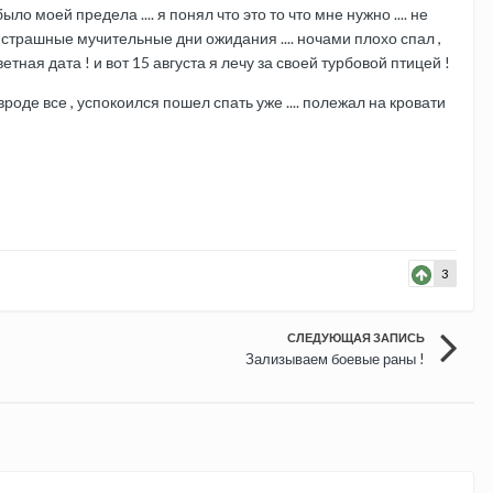
о моей предела .... я понял что это то что мне нужно .... не
 страшные мучительные дни ожидания .... ночами плохо спал ,
тная дата ! и вот 15 августа я лечу за своей турбовой птицей !
вроде все , успокоился пошел спать уже .... полежал на кровати
3
СЛЕДУЮЩАЯ ЗАПИСЬ
Зализываем боевые раны !