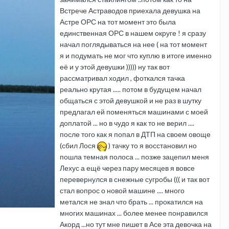
Встрече Астраводов приехала девушка на
Астре ОРС на тот момент это была
единственная ОРС в нашем округе ! я сразу
начал поглядываться на нее ( на тот момент
я и подумать не мог что куплю в итоге именно
её и у этой девушки ))))) ну так вот
рассматривал ходил , фоткался тачка
реально крутая ..... потом в будущем начал
общаться с этой девушкой и не раз в шутку
предлагал ей поменяться машинами с моей
доплатой ... но в чудо я как то не верил ....
после того как я попал в ДТП на своем овоще
(сбил Лося
) тачку то я восстановил но
пошла темная полоса ... позже зацепил меня
Лехус а ещё через пару месяцев я вовсе
перевернулся в снежные сугробы ((( и так вот
стал вопрос о новой машине .... много
метался не знал что брать ... прокатился на
многих машинах ... более менее понравился
Акорд ...но тут мне пишет в Асе эта девочка на