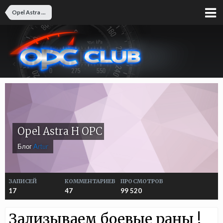
Opel Astra H OPC
Opel Astra H OPC
Блог
Аrtur
ЗАПИСЕЙ
КОММЕНТАРИЕВ
ПРОСМОТРОВ
17
47
99 520
Зализываем боевые раны !