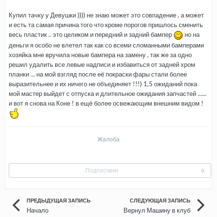
Купил тачку у Девушки )))) не знаю может это совпадение , а может
и есть та самая причина того что кроме порогов пришлось сменить
весь пластик .. это целиком и передний и задний бампер
но на
деньги я особо не влетел так как со всеми сломанными бамперами
хозяйка мне вручила новые бампера на замену , так же за одно
решил удалить все левые надписи и избавиться от задней хром
планки ... на мой взгляд после её покраски фары стали более
выразительнее и их ничего не объединяет !!!) 1,5 ожиданий пока
мой мастер выйдет с отпуска и длительное ожидания запчастей ......
и вот я снова на Коне ! в ещё более освежающим внешним видом !
Жалоба
Подписчики
0
ПРЕДЫДУЩАЯ ЗАПИСЬ
СЛЕДУЮЩАЯ ЗАПИСЬ
Начало
Вернул Машину в клуб