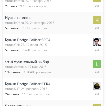
Автор karden.09,
1 ноября, 2015
1
2
ответа
9 180
просмотров
ноября,
2015
Нужна помощь
Автор karden.09,
24 октября, 2015
31
5
ответов
9 575
просмотров
октября,
2015
Куплю Dodge Caliber SRT4
Автор Gela77,
12 июля, 2015
13
5
ответов
9 268
просмотров
июля,
2015
srt-4 мучительный выбор
Автор Artemka,
17 мая, 2015
22
13
ответов
10 048
просмотров
мая,
2015
Куплю Dodge Caliber STR4
Автор S..D,
24 февраля, 2015
14
24
ответа
11 826
просмотров
мая,
2015
Boost помощь!