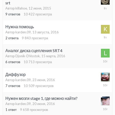
srt
3
Автор killahoe,
12 июня, 2015
марта,
9
ответов
10 422
просмотра
2017
Нужна помощь
Автор karden.09,
13 августа, 2016
15
2
ответа
9 843
просмотра
августа,
2016
Аналог диска сцепления SRT4
Автор Djonik-DVostok,
15 марта, 2016
7
6
ответов
10 713
просмотра
июля,
2016
Диффузор
Автор karden.09,
23 июня, 2016
29
7
ответов
10 509
просмотров
июня,
2016
Нужен мозги stage 1, где можно найти?
Автор karden.09,
20 июня, 2016
21
1
ответ
9 658
просмотров
июня,