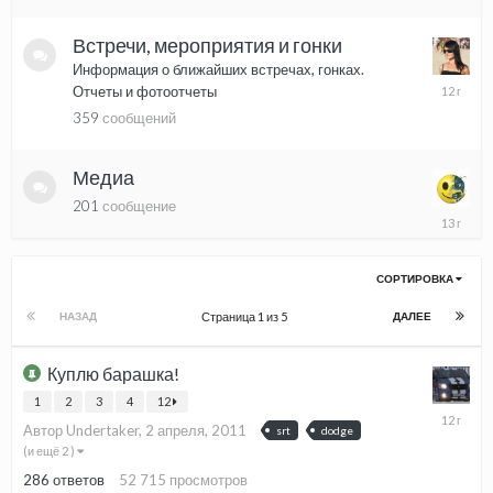
2019
Встречи, мероприятия и гонки
Информация о ближайших встречах, гонках.
15
Отчеты и фотоотчеты
апреля,
359
сообщений
2014
Медиа
201
сообщение
17
февраля
2013
СОРТИРОВКА
Страница 1 из 5
НАЗАД
ДАЛЕЕ
Куплю барашка!
1
2
3
4
12
27
Автор Undertaker,
2 апреля, 2011
srt
dodge
ноября,
(и ещё 2 )
2013
286
ответов
52 715
просмотров