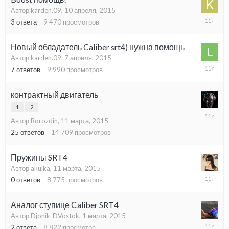
Автор karden.09,
10 апреля, 2015
10
3
ответа
9 470
просмотров
апреля,
2015
Новый обладатель Caliber srt4) нужна помощь
Автор karden.09,
7 апреля, 2015
9
7
ответов
9 990
просмотров
апреля,
2015
контрактный двигатель
1
2
11
Автор Borozdin,
11 марта, 2015
марта,
2015
25
ответов
14 709
просмотров
Пружины SRT4
Автор akulka,
11 марта, 2015
11
0
ответов
8 775
просмотров
марта,
2015
Аналог ступице Сaliber SRT4
Автор Djonik-DVostok,
1 марта, 2015
4
2
ответа
8 822
просмотра