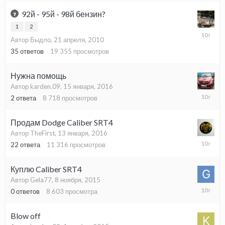
2016
92й - 95й - 98й бензин?
1
2
3
Автор Быдло,
21 апреля, 2010
марта,
2016
35
ответов
19 355
просмотров
Нужна помощь
Автор karden.09,
15 января, 2016
21
2
ответа
8 718
просмотров
января,
2016
Продам Dodge Caliber SRT4
Автор TheFirst,
13 января, 2016
14
22
ответа
11 316
просмотров
января,
2016
Куплю Caliber SRT4
Автор Gela77,
8 ноября, 2015
8
0
ответов
8 603
просмотра
ноября,
2015
Blow off