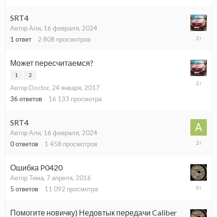
SRT4
Автор Али,
16 февраля, 2024
4
1
ответ
2 808
просмотров
марта,
2024
Может пересчитаемся?
1
2
4
Автор Doctor,
24 января, 2017
марта,
2024
36
ответов
16 133
просмотра
SRT4
Автор Али,
16 февраля, 2024
16
0
ответов
1 458
просмотров
февраля
2024
Ошибка P0420
Автор Тима,
7 апреля, 2016
26
5
ответов
11 092
просмотра
июня,
2017
Помогите новичку) Недовтык передачи Caliber