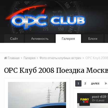
Сайт
Активность
Галерея
Блоги
Главная
Галерея
Фото отчеты клубных встреч
OPC Клуб 2008 
OPC Клуб 2008 Поездка Москв
1
2
ДАЛЕЕ
post-618-
От cLauzz