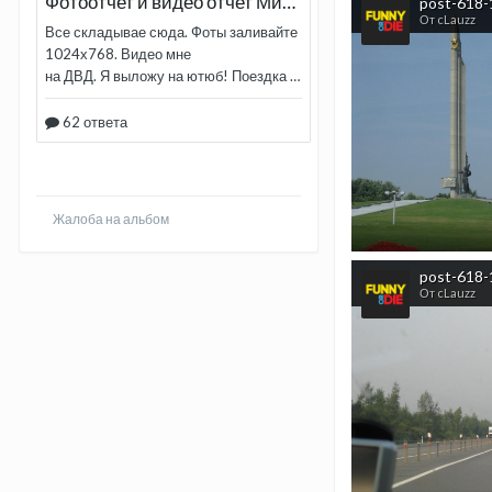
post-618-
От cLauzz
Жалоба на альбом
post-618-
От cLauzz