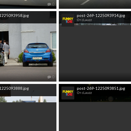
0
1225093958.jpg
post-269-1225093914.jpg
От cLauzz
0
1225093888.jpg
post-269-1225093851.jpg
От cLauzz