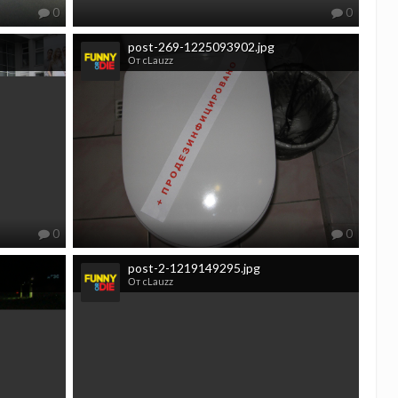
0
0
post-269-1225093902.jpg
От cLauzz
0
0
post-2-1219149295.jpg
От cLauzz