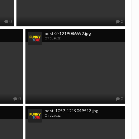
0
0
post-2-1219086592.jpg
От cLauzz
0
0
post-1057-1219049513.jpg
От cLauzz