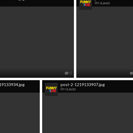
От cLauzz
0
19133934.jpg
post-2-1219133907.jpg
От cLauzz