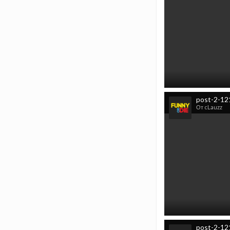
post-2-12
От cLauzz
post-2-12