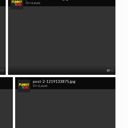
От cLauzz
0
0
post-2-1219133875.jpg
От cLauzz