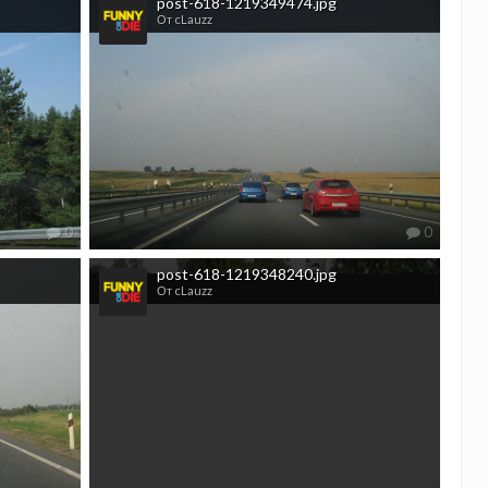
post-618-1219349474.jpg
От cLauzz
0
0
post-618-1219348240.jpg
От cLauzz