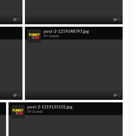
0
0
post-2-1219148797.jpg
От cLauzz
0
0
post-2-1219135101.jpg
От cLauzz