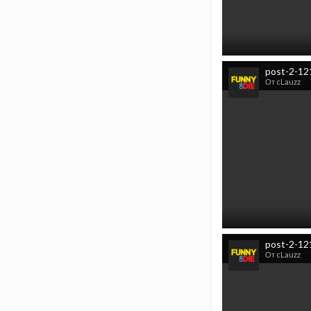
post-2-12
От cLauzz
От cLauzz