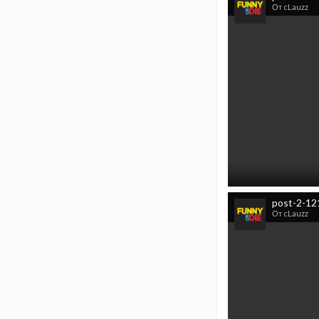
От cLauzz
post-2-12
От cLauzz