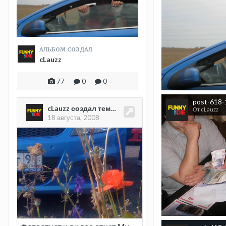
АЛЬБОМ СОЗДАЛ
cLauzz
77
0
0
post-618-
От cLauzz