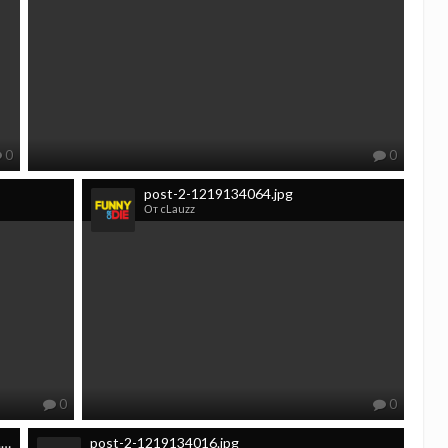
0
0
post-2-1219134064.jpg
От cLauzz
0
0
post-2-1219134032.jpg
post-2-1219134016.jpg