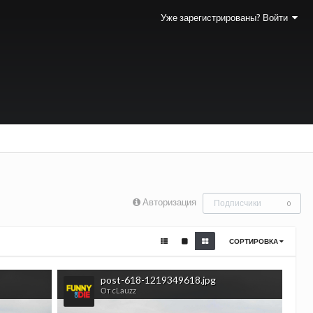
Уже зарегистрированы? Войти
Авторизация
Подписчики
0
СОРТИРОВКА
post-618-1219349618.jpg
От cLauzz