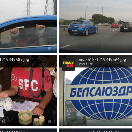
0
1219349589.jpg
post-618-1219349564.jpg
От cLauzz
0