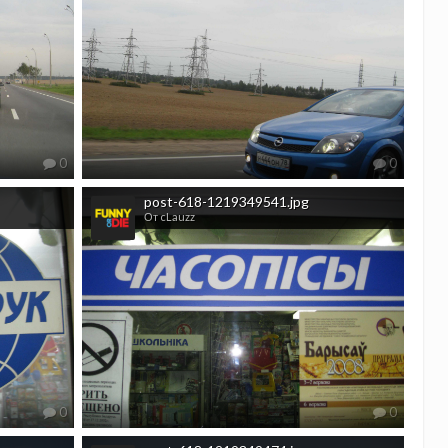
0
0
post-618-1219349541.jpg
От cLauzz
0
0