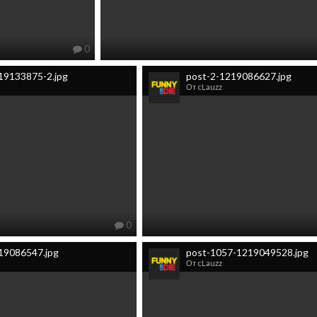
0
19133875-2.jpg
post-2-1219086627.jpg
От cLauzz
0
19086547.jpg
post-1057-1219049528.jpg
От cLauzz