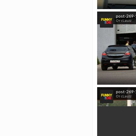
post-269-
От cLauzz
post-269-
От cLauzz