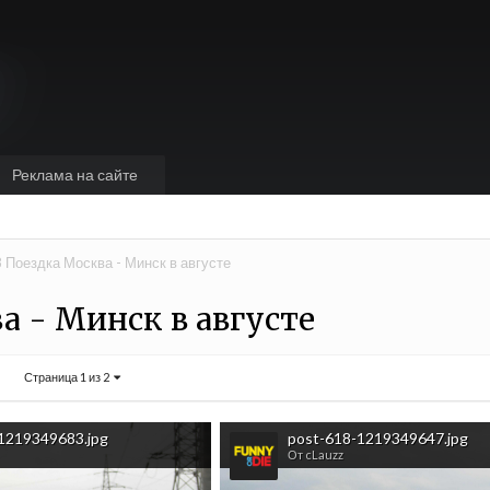
Реклама на сайте
Поездка Москва - Минск в августе
а - Минск в августе
Страница 1 из 2
1219349683.jpg
post-618-1219349647.jpg
От cLauzz