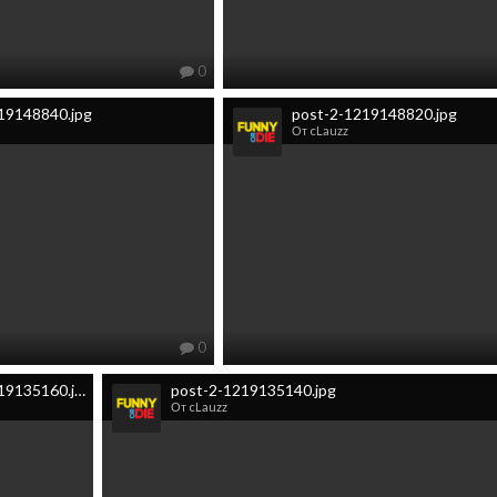
0
19148840.jpg
post-2-1219148820.jpg
От cLauzz
0
post-2-1219135160.jpg
post-2-1219135140.jpg
От cLauzz