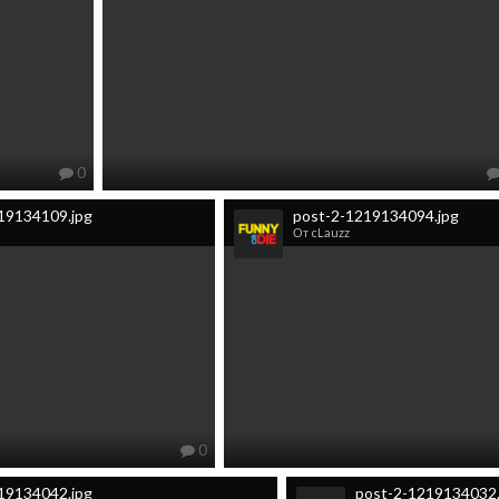
0
19134109.jpg
post-2-1219134094.jpg
От cLauzz
0
19134042.jpg