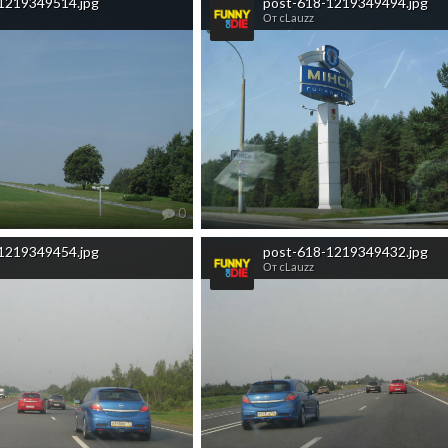
1219349514.jpg
post-618-1219349494.jpg
От cLauzz
0
1219349454.jpg
post-618-1219349432.jpg
От cLauzz