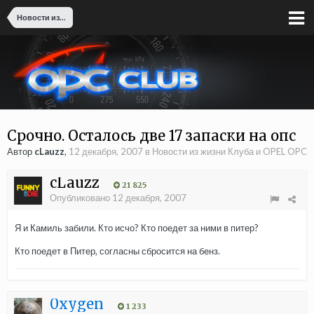
Новости из жизни Клуба и OPEL OPC
Срочно. Осталось две 17 запаски на опс
Автор
cLauzz
,
12 декабря, 2007
в
Новости из жизни Клуба и OPEL OPC
cLauzz
21 825
Опубликовано
12 декабря, 2007
Я и Камиль забили. Кто исчо? Кто поедет за ними в питер?
Кто поедет в Питер, согласны сбросится на бенз.
0xygen
1 233