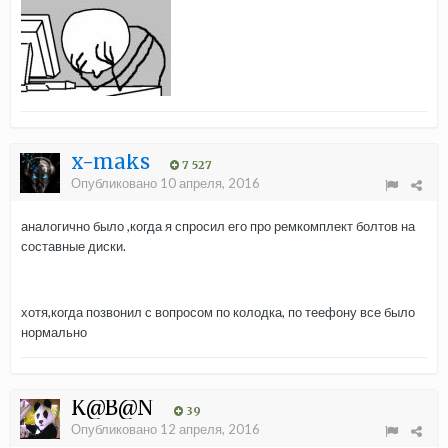
x-maks
7 527
Опубликовано
10 апреля, 2016
аналогично было ,когда я спросил его про ремкомплект болтов на
составные диски.
хотя,когда позвонил с вопросом по колодка, по теефону все было
нормально
K@B@N
39
Опубликовано
12 апреля, 2016