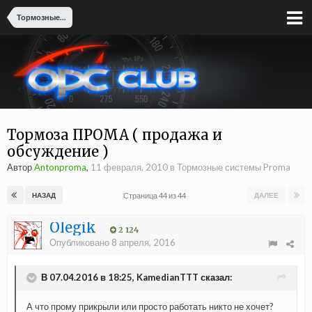
Тормозные системы Proma
Тормоза ПРОМА ( продажа и
обсуждение )
Автор
Antonproma
,
11 февраля, 2010
в
Тормозные системы Proma
Страница 44 из 44
НАЗАД
ДАЛЕЕ
Olegik
2 124
Опубликовано
8 апреля, 2016
В 07.04.2016 в 18:25, KamedianTTT сказал:
А что прому прикрыли или просто работать никто не хочет?