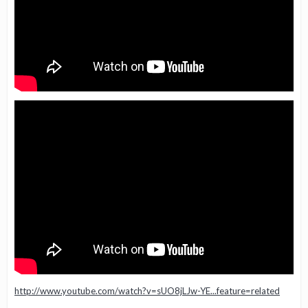
http://www.youtube.com/watch?v=sUO8jLJw-YE...feature=related