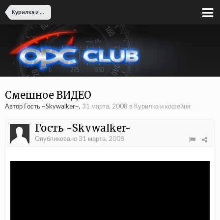
Курилка и кофейня
Смешное ВИДЕО
Автор
Гость ~Skywalker~
,
31 марта, 2008
в
Курилка и кофейня
Гость ~Skywalker~
Опубликовано
31 марта, 2008