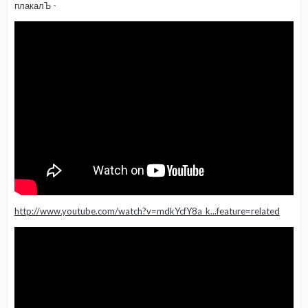
плакалЪ -
http://www.youtube.com/watch?v=mdkYcfY8a_k...feature=related