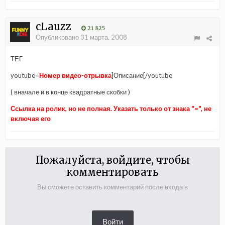
cLauzz
21 825
Опубликовано
31 марта, 2008
ТЕГ
youtube=
Номер видео-отрывка
]Описание[/youtube
( вначале и в конце квадратные скобки )
Ссылка на ролик, но не полная. Указать только от знака "=", не
включая его
Пожалуйста, войдите, чтобы
комментировать
Вы сможете оставить комментарий после входа в
Войти