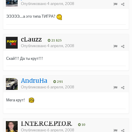
Опубликовано
4 апреля, 2008
ЭЭЭЭЭ....а это типа ТИГРА?
cLauzz
21 825
Опубликовано
4 апреля, 2008
Скай!!! Да ты крут!!!
AndruHa
291
Опубликовано
6 апреля, 2008
Мега крут!
I.N.T.E.R.C.E.P.T.O.R.
10
Опубликовано
6 апреля, 2008