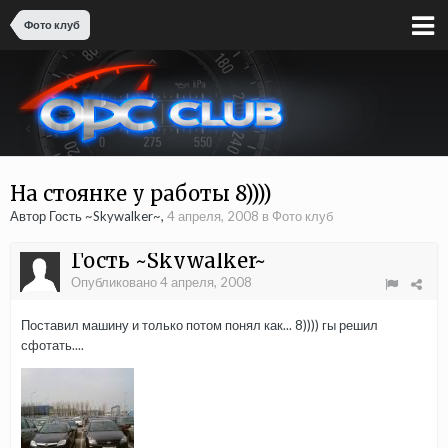
Фото клуб
На стоянке у работы 8))))
Автор
Гость ~Skywalker~
,
4 апреля, 2008
в
Фото клуб
Гость ~Skywalker~
Опубликовано
4 апреля, 2008
Поставил машину и только потом понял как... 8)))) гы решил
сфотать....