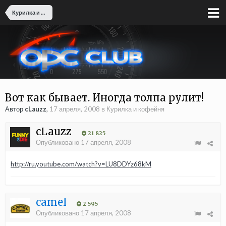
Курилка и кофейня
Вот как бывает. Иногда толпа рулит!
Автор
cLauzz
,
17 апреля, 2008
в
Курилка и кофейня
cLauzz
21 825
Опубликовано
17 апреля, 2008
http://ru.youtube.com/watch?v=LU8DDYz68kM
camel
2 595
Опубликовано
17 апреля, 2008