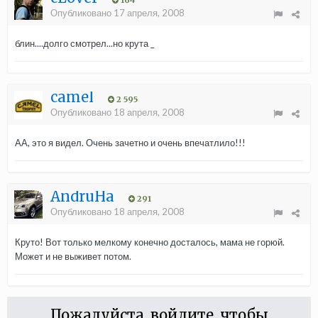
164
Опубликовано
17 апреля, 2008
блин....долго смотрел...но крута _
camel
2 595
Опубликовано
18 апреля, 2008
АА, это я видел. Очень зачетно и очень впечатлило!!!
AndruHa
291
Опубликовано
18 апреля, 2008
Круто! Вот только мелкому конечно досталось, мама не горюй.
Может и не выживет потом.
Пожалуйста, войдите, чтобы