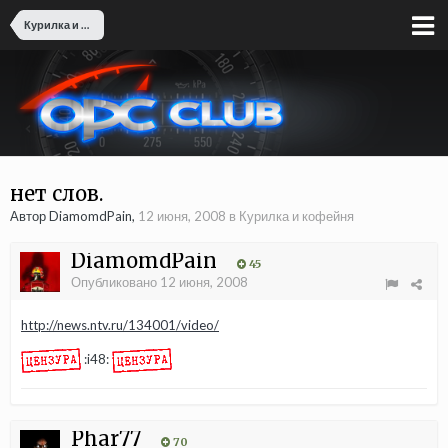
Курилка и кофейня
нет слов.
Автор DiamomdPain,
12 июня, 2008
в
Курилка и кофейня
DiamomdPain
45
Опубликовано
12 июня, 2008
http://news.ntv.ru/134001/video/
:i48:
Phar77
70