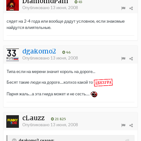
DiamomdPain
45
Опубликовано
13 июня, 2008
сядет на 2-4 года или вообще дадут условное, если знакомые
найдутся влиятельные.
dgakomo2
46
Опубликовано
13 июня, 2008
Типа если на мерени значит король на дороге...
Бесят такие люди на дороге....колхоз какой то
Парня жаль...а эта гнида может и не сесть....
cLauzz
21 825
Опубликовано
13 июня, 2008
dgakomo2 сказал: