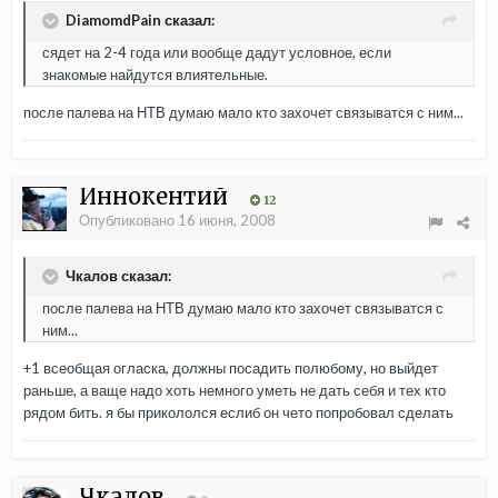
DiamomdPain сказал:
сядет на 2-4 года или вообще дадут условное, если
знакомые найдутся влиятельные.
после палева на НТВ думаю мало кто захочет связыватся с ним...
Иннокентий
12
Опубликовано
16 июня, 2008
Чкалов сказал:
после палева на НТВ думаю мало кто захочет связыватся с
ним...
+1 всеобщая огласка, должны посадить полюбому, но выйдет
раньше, а ваще надо хоть немного уметь не дать себя и тех кто
рядом бить. я бы прикололся еслиб он чето попробовал сделать
Чкалов