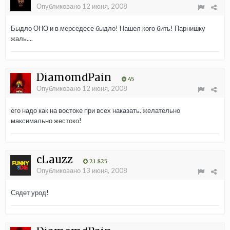
Опубликовано
12 июня, 2008
Быдло ОНО и в мерседесе быдло! Нашел кого бить! Парнишку
жаль....
DiamomdPain
45
Опубликовано
12 июня, 2008
его надо как на востоке при всех наказать. желательно
максимально жестоко!
cLauzz
21 825
Опубликовано
13 июня, 2008
Сядет урод!