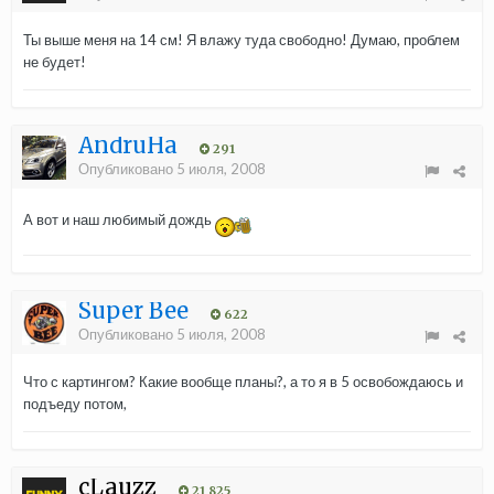
Ты выше меня на 14 см! Я влажу туда свободно! Думаю, проблем
не будет!
AndruHa
291
Опубликовано
5 июля, 2008
А вот и наш любимый дождь
Super Bee
622
Опубликовано
5 июля, 2008
Что с картингом? Какие вообще планы?, а то я в 5 освобождаюсь и
подъеду потом,
cLauzz
21 825