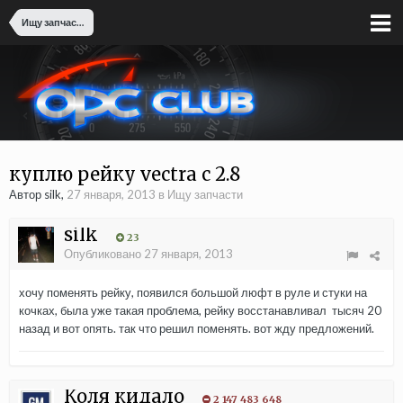
Ищу запчасти
куплю рейку vectra c 2.8
Автор silk,
27 января, 2013
в
Ищу запчасти
silk
23
Опубликовано
27 января, 2013
хочу поменять рейку, появился большой люфт в руле и стуки на
кочках, была уже такая проблема, рейку восстанавливал тысяч 20
назад и вот опять. так что решил поменять. вот жду предложений.
Коля кидало
2 147 483 648