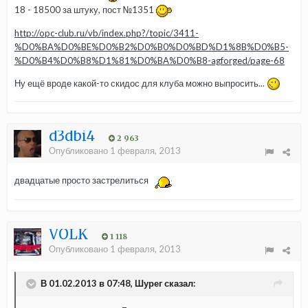
18 - 18500 за штуку, пост №1351
http://opc-club.ru/vb/index.php?/topic/3411-
%D0%BA%D0%BE%D0%B2%D0%B0%D0%BD%D1%8B%D0%B5-
%D0%B4%D0%B8%D1%81%D0%BA%D0%B8-agforged/page-68
Ну ещё вроде какой-то скидос для клуба можно выпросить...
d3dbi4
2 963
Опубликовано
1 февраля, 2013
двадцатые просто застрелиться
VOLK
1 118
Опубликовано
1 февраля, 2013
В 01.02.2013 в 07:48, Шурег сказал: