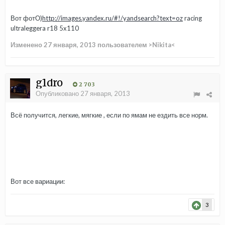
Вот фотО)
http://images.yandex.ru/#!/yandsearch?text=oz
racing
ultraleggera r18 5x110
Изменено
27 января, 2013
пользователем >Nikita<
g1dro
2 703
Опубликовано
27 января, 2013
Всё получится, легкие, мягкие , если по ямам не ездить все норм.
Вот все вариации:
3