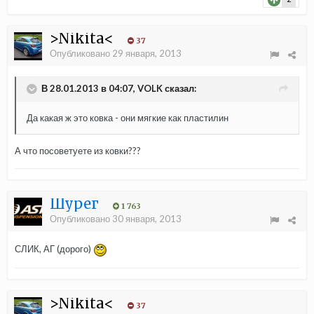
>Nikita<
37
Опубликовано
29 января, 2013
В 28.01.2013 в 04:07, VOLK сказал:
Да какая ж это ковка - они мягкие как пластилин
А что посоветуете из ковки???
Шурег
1 763
Опубликовано
30 января, 2013
СЛИК, АГ (дорого)
>Nikita<
37