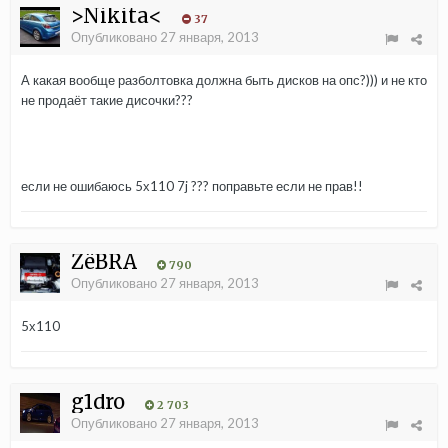
>Nikita<
37
Опубликовано
27 января, 2013
А какая вообще разболтовка должна быть дисков на опс?))) и не кто
не продаёт такие дисочки???
если не ошибаюсь 5х110 7j ??? поправьте если не прав!!
ZёBRA
790
Опубликовано
27 января, 2013
5х110
g1dro
2 703
Опубликовано
27 января, 2013