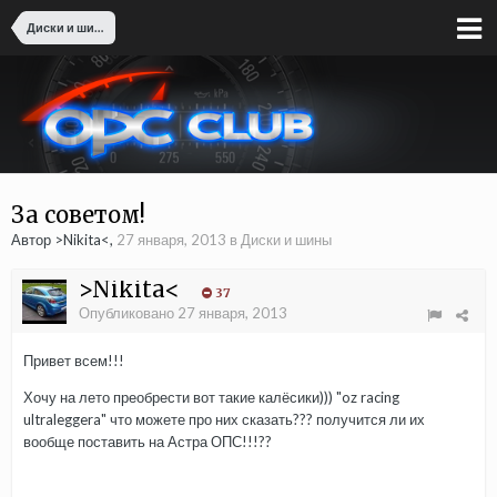
Диски и шины
За советом!
Автор >Nikita<,
27 января, 2013
в
Диски и шины
>Nikita<
37
Опубликовано
27 января, 2013
Привет всем!!!
Хочу на лето преобрести вот такие калёсики))) "oz racing
ultraleggera" что можете про них сказать??? получится ли их
вообще поставить на Астра ОПС!!!??