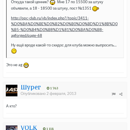
Откуда такой ценник?
Мне 17 по 15500 за штуку
объявили, а 18 - 18500 за штуку, пост №1351
http://opc-club.ru/vb/index.php?/topic/3411-
%D0%BA%D0%BE%D0%B2%D0%B0%D0%BD%D1%8B%D0
%B5-%D0%B4%D0%B8%D1%81%D0%BA%D0%B8-
agforged/page-68
Ну ещё вроде какой-то скидос для клуба можно выпросить...
Это не ag
Шурег
1 763
Опубликовано
2 февраля, 2013
А кто?
VOLK
1 118