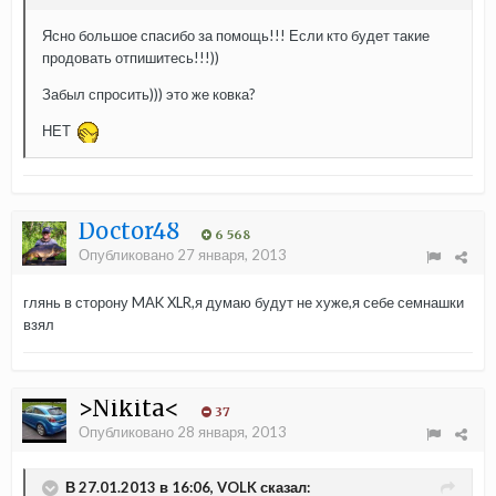
Ясно большое спасибо за помощь!!! Если кто будет такие
продовать отпишитесь!!!))
Забыл спросить))) это же ковка?
НЕТ
Doctor48
6 568
Опубликовано
27 января, 2013
глянь в сторону MAK XLR,я думаю будут не хуже,я себе семнашки
взял
>Nikita<
37
Опубликовано
28 января, 2013
В 27.01.2013 в 16:06, VOLK сказал: