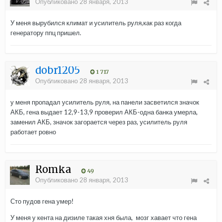
Опубликовано
28 января, 2013
У меня вырубился климат и усилитель руля,как раз когда
генератору ппц пришел.
dobr1205
1 717
Опубликовано
28 января, 2013
у меня пропадал усилитель руля, на панели засветился значок
АКБ, гена выдает 12,9-13,9 проверил АКБ-одна банка умерла,
заменил АКБ, значок загорается через раз, усилитель руля
работает ровно
Romka
49
Опубликовано
28 января, 2013
Сто пудов гена умер!
У меня у кента на дизиле такая хня была, мозг хавает что гена