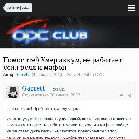
Astra H | Zafira OPC
Помогите!) Умер аккум, не работает
усил руля и мафон
Автор
Garrett.
,
28 января, 2013
в
Astra H | Zafira OPC
Garrett.
1 911
Опубликовано
28 января, 2013
Привет Всем! Проблема в следующем:
умер аккумулятор, поехал купил новый, поставил, завел машину и
заметил что перестал работать усилитель руля и мафон вообще
не работает, даже кнопки не светятся, предохранители под
капотом все целые, педалями ошибок не показывает, что может