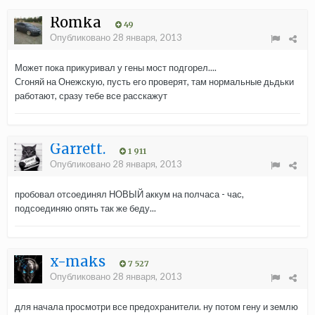
Romka
49
Опубликовано
28 января, 2013
Может пока прикуривал у гены мост подгорел....
Сгоняй на Онежскую, пусть его проверят, там нормальные дьдьки
работают, сразу тебе все расскажут
Garrett.
1 911
Опубликовано
28 января, 2013
пробовал отсоединял НОВЫЙ аккум на полчаса - час,
подсоединяю опять так же беду...
x-maks
7 527
Опубликовано
28 января, 2013
для начала просмотри все предохранители. ну потом гену и землю