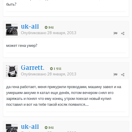
быть?
uk-all
841
Опубликовано
28 января, 2013
может гена умер?
Garrett.
1 911
Опубликовано
28 января, 2013
да гена работает, меня прикурили проводами, машину завел и на
умершем аккуме я катал еще денёк, потом вечером снял его
заряжать и понял что ему конец, утром поехал новый купил
поставил и вот на тебе такой косяк появился....
uk-all
841