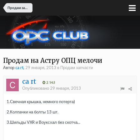
Продам запчасти
Продам на Астру ОПЦ мелочи
Автор
ca rt
,
29 января, 2013
в
Продам запчасти
ca rt
2 543
Опубликовано
29 января, 2013
1.Свечная крышка, немного потерта)
2.Колпачки на болты 13 шт.
3.Шильды VXR и Воуксхал без скотча...