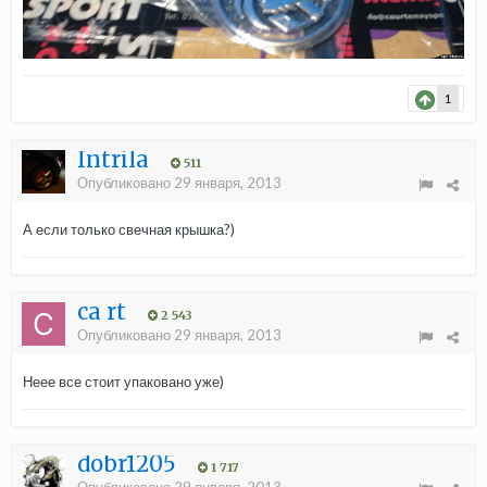
1
Intrila
511
Опубликовано
29 января, 2013
А если только свечная крышка?)
ca rt
2 543
Опубликовано
29 января, 2013
Неее все стоит упаковано уже)
dobr1205
1 717