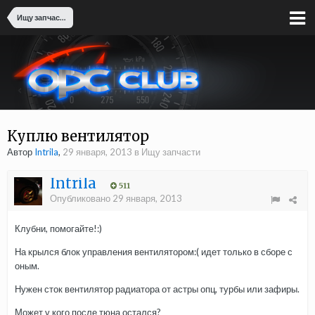
Ищу запчасти
Куплю вентилятор
Автор
Intrila
,
29 января, 2013
в
Ищу запчасти
Intrila
511
Опубликовано
29 января, 2013
Клубни, помогайте!:)
На крылся блок управления вентилятором:( идет только в сборе с
оным.
Нужен сток вентилятор радиатора от астры опц, турбы или зафиры.
Может у кого после тюна остался?