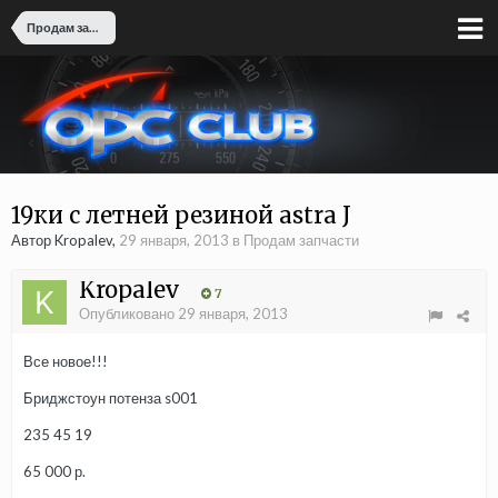
Продам запчасти
19ки c летней резиной astra J
Автор Kropalev,
29 января, 2013
в
Продам запчасти
Kropalev
7
Опубликовано
29 января, 2013
Все новое!!!
Бриджстоун потенза s001
235 45 19
65 000 р.