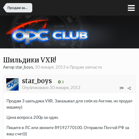
Продам запчасти
Шильдики VXR!
Автор star_boys,
30 января, 2013
в
Продам запчасти
star_boys
2
Опубликовано
30 января, 2013
Продам 3 шильдика VXR. Заказывал для себя из Англии, но продал
машину)
Цена вопроса 200р за один.
Пишите в ЛС или звоните 89192770100. Отправлю Почтой РФ за
ваш счет)))