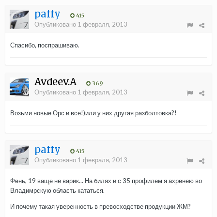
paffy
415
Опубликовано
1 февраля, 2013
Спасибо, поспрашиваю.
Avdeev.A
369
Опубликовано
1 февраля, 2013
Возьми новые Орс и все!)или у них другая разболтовка?!
paffy
415
Опубликовано
1 февраля, 2013
Фень, 19 ваще не варик... На билях и с 35 профилем я ахренею во
Владимрскую область кататься.
И почему такая уверенность в превосходстве продукции ЖМ?