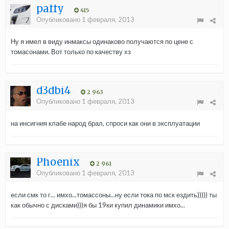
paffy
415
Опубликовано
1 февраля, 2013
Ну я имел в виду инмаксы одинаково получаются по цене с
томасонами. Вот только по качеству хз
d3dbi4
2 963
Опубликовано
1 февраля, 2013
на инсигния клабе народ брал, спроси как они в эксплуатации
Phoenix
2 961
Опубликовано
1 февраля, 2013
если смк то г... имхо...томассоны...ну если тока по мск ездить))))) ты
как обычно с дисками)))я бы 19ки купил динамики имхо...