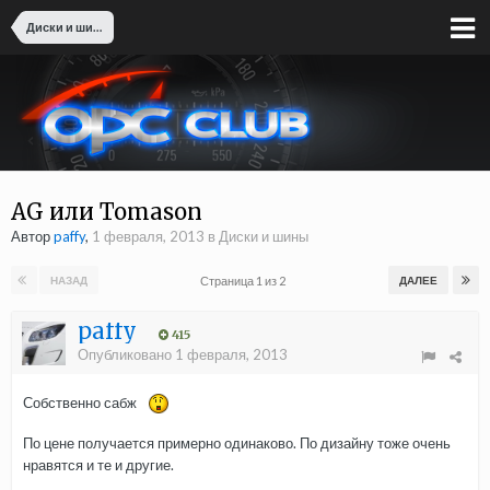
Диски и шины
AG или Tomason
Автор
paffy
,
1 февраля, 2013
в
Диски и шины
Страница 1 из 2
НАЗАД
ДАЛЕЕ
paffy
415
Опубликовано
1 февраля, 2013
Собственно сабж
По цене получается примерно одинаково. По дизайну тоже очень
нравятся и те и другие.