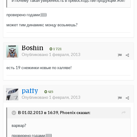
И почему такая уверенность в превосходстве продукции ЖМ?
проверено годами:)))))
может тим динамикс монцу возьмешь?
Boshin
1 721
Опубликовано
1 февраля, 2013
есть 19 снежинки новые по халяве!
paffy
415
Опубликовано
1 февраля, 2013
В 01.02.2013 в 16:39, Phoenix сказал:
варвар?
проверено годами:)))))