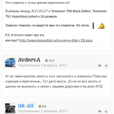
Что скажете с точки зрения практичности?
Выбираю между AG1,AG27 и
Tomasson TN6 Black Edition,
Tomasson
TN1 Hyperblack poliert в 18 размере.
Томасон тяжелее, но видится мне что покрепче. AG легче...
P.S. И кточто знает про эту
http://www.inmaxdisk.ru/kovanye-diski-r18.aspx
контору?
Avdeev.A
369
Опубликовано
1 февраля, 2013
Аг не такие крепкие, много у кого трескались и ломались!Томсоны
хорошие и практичные....Тут дело вкуса....Если по мск катать и
далеко не выезжать, в связи с нашими дорогами я бы взял АГ)))
uk-all
841
Опубликовано
1 февраля, 2013