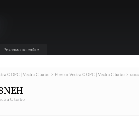
Реклама на сайте
ctra C OPC | Vectra C turbo
Ремонт Vectra C OPC | Vectra C turbo
макс
28NEH
ctra C turbo