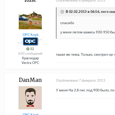
Опубликовано
6 февраля, 2013
В 02.02.2013 в 06:56, nero ска
спасибо
у меня летом кажись 930-950 бы
OPC Клуб
32
630 сообщений
такая же тема. Только, смотрел op
Краснодар
Vectra OPC
DanMan
Опубликовано
7 февраля, 2013
У меня На 2.8 ner, под 900 было, п
OPC Клуб