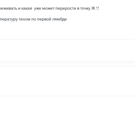
еживать и какая уже может перерости в точку Ж !!
пературу техом по первой лямбде