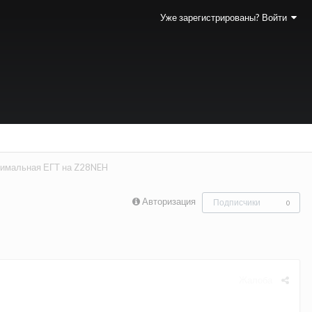
Уже зарегистрированы? Войти
имальная ЕГТ на Z28NEH
Авторизация
Подписчики
0
Жалоба