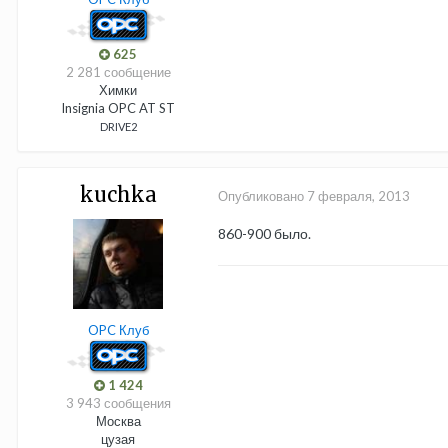
625
2 281 сообщение
Химки
Insignia OPC AT ST
DRIVE2
kuchka
Опубликовано
7 февраля, 2013
860-900 было.
OPC Клуб
1 424
3 943 сообщения
Москва
цузая