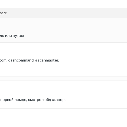
зал:
ло или путаю
-com, dashcommand и scanmaster.
о первой лямде, смотрел обд сканер.