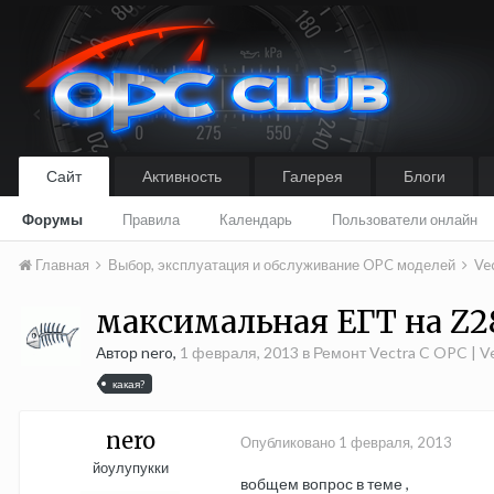
Сайт
Активность
Галерея
Блоги
Форумы
Правила
Календарь
Пользователи онлайн
Главная
Выбор, эксплуатация и обслуживание OPC моделей
Ve
максимальная ЕГТ на Z
Автор nero,
1 февраля, 2013
в
Ремонт Vectra C OPC | Ve
какая?
nero
Опубликовано
1 февраля, 2013
йоулупукки
вобщем вопрос в теме ,