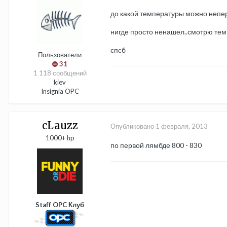
до какой температуры можно непер
нигде просто ненашел..смотрю тем
спсб
Пользователи
31
1 118 сообщений
kiev
Insignia OPC
cLauzz
Опубликовано
1 февраля, 2013
1000+ hp
по первой лямбде 800 - 830
Staff OPC Клуб