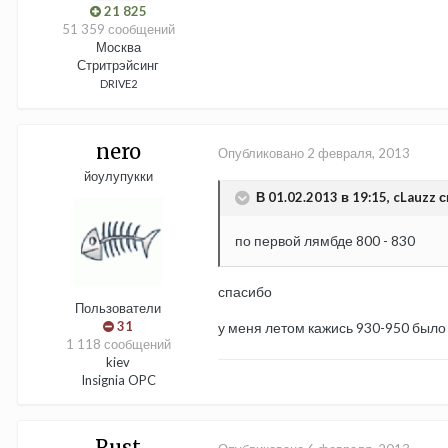
21 825
51 359 сообщений
Москва
Стритрэйсинг
DRIVE2
nero
Опубликовано
2 февраля, 2013
йоулупукки
В 01.02.2013 в 19:15, cLauzz с
по первой лямбде 800 - 830
спасибо
Пользователи
31
у меня летом кажись 930-950 было
1 118 сообщений
kiev
Insignia OPC
Rust