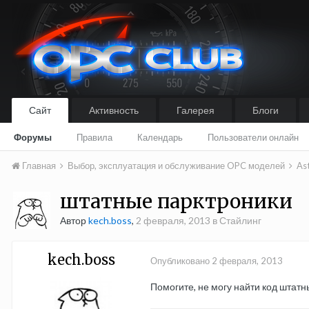
Сайт
Активность
Галерея
Блоги
Форумы
Правила
Календарь
Пользователи онлайн
Главная
Выбор, эксплуатация и обслуживание OPC моделей
As
штатные парктроники
Автор
kech.boss
,
2 февраля, 2013
в
Стайлинг
kech.boss
Опубликовано
2 февраля, 2013
Помогите, не могу найти код штатн