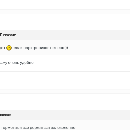
E сказал:
дет
если парктроников нет еще))
скажу очень удобно
сказал:
 герметик и все держиться велеколепно