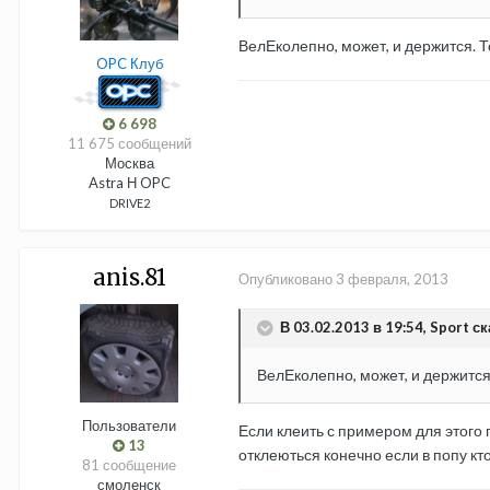
ВелЕколепно, может, и держится. Т
OPC Клуб
6 698
11 675 сообщений
Москва
Astra Н OPC
DRIVE2
anis.81
Опубликовано
3 февраля, 2013
В 03.02.2013 в 19:54, Sport ск
ВелЕколепно, может, и держится
Пользователи
Если клеить с примером для этого 
13
отклеються конечно если в попу кт
81 сообщение
смоленск