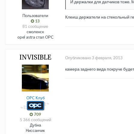
И держалки для датчиков тоже. 
Пользователи
Клеиш держатели на стекольный ге
13
81 сообщение
смоленск
opel astra стал ОРС
INVISIBLE
Опубликовано
3 февраля, 2013
камера заднего вида покруче буде
OPC Клуб
709
5 366 сообщений
Дубна
Ниссанчик