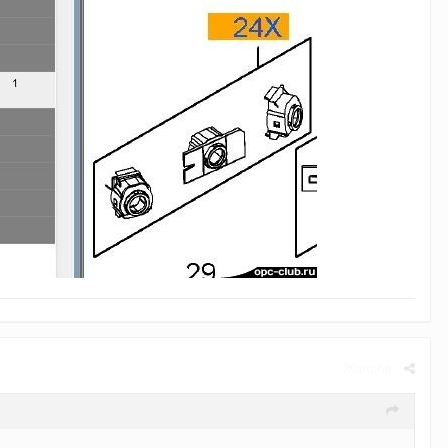
Жалоба