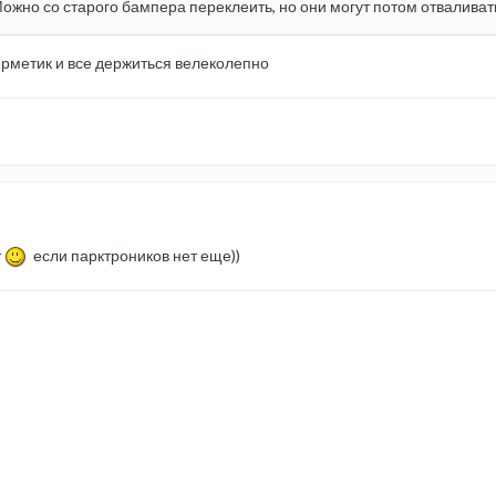
Можно со старого бампера переклеить, но они могут потом отваливат
рметик и все держиться велеколепно
т
если парктроников нет еще))