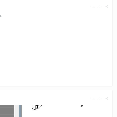
Жалоба
.
Жалоба