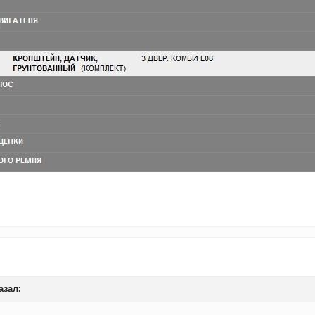
азал: