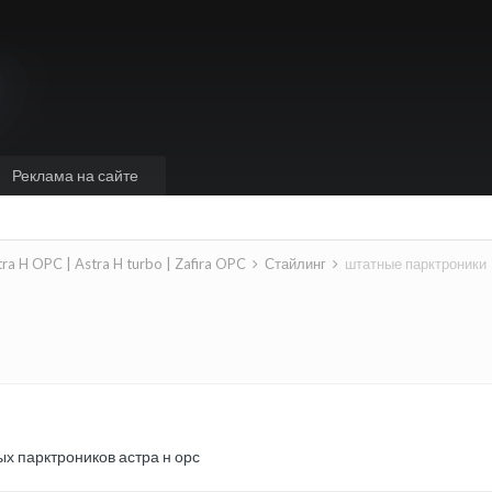
Реклама на сайте
tra H OPC | Astra H turbo | Zafira OPC
Стайлинг
штатные парктроники
ых парктроников астра н орс