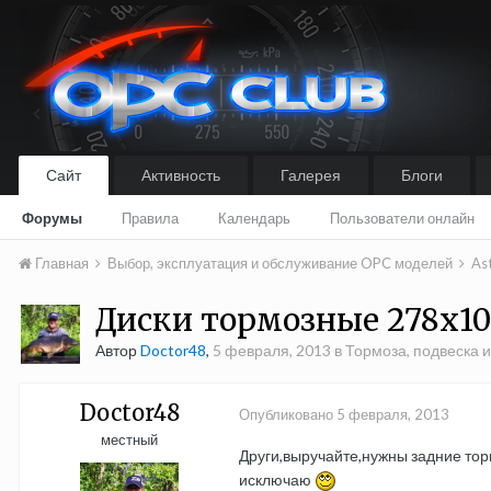
Сайт
Активность
Галерея
Блоги
Форумы
Правила
Календарь
Пользователи онлайн
Главная
Выбор, эксплуатация и обслуживание OPC моделей
As
Диски тормозные 278х10
Автор
Doctor48
,
5 февраля, 2013
в
Тормоза, подвеска 
Doctor48
Опубликовано
5 февраля, 2013
местный
Други,выручайте,нужны задние тор
исключаю