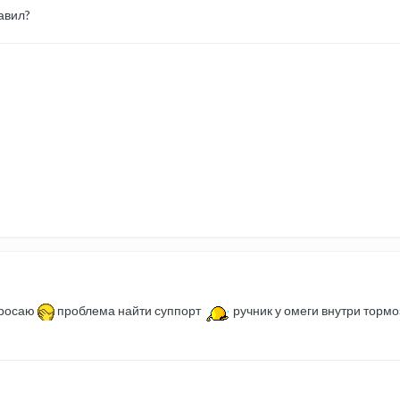
тавил?
 бросаю
проблема найти суппорт
ручник у омеги внутри тормо