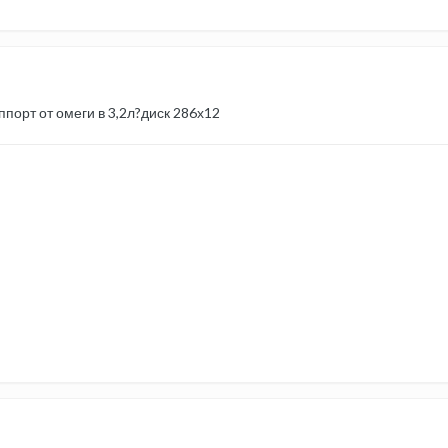
ппорт от омеги в 3,2л?диск 286х12