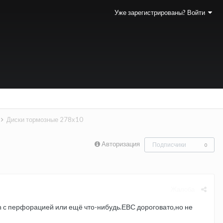
Уже зарегистрированы? Войти
Диски тормозные 278х10
Авторизация
Подписчики
0
Жалоба
n с перфорацией или ещё что-нибудь.ЕВС дороговато,но не