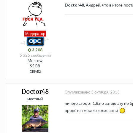
Doctor48
, Андрей, что в итоге пос
Модератор
3 208
5 325 сообщений
Moscow
S5 B8
DRIVE2
Doctor48
Опубликовано
3 октября, 2013
местный
ничего,сток от 1,8.но затею эту не
придётся жёстко колхозить?