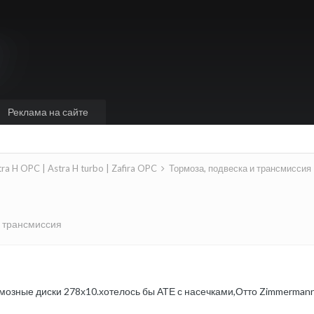
Реклама на сайте
tra H OPC | Astra H turbo | Zafira OPC
Тормоза, подвеска и трансмиссия
и трансмиссия
мозные диски 278х10.хотелось бы АТЕ с насечками,Отто Zimmerman