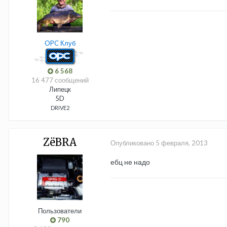
OPC Клуб
6 568
16 477 сообщений
Липецк
5D
DRIVE2
ZёBRA
Опубликовано
5 февраля, 2013
ебц не надо
Пользователи
790