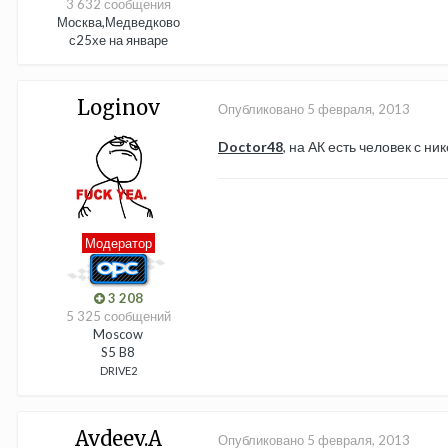
3 632 сообщения
Москва,Медведково
с25хе на январе
Loginov
Опубликовано
5 февраля, 2013
Doctor48
, на АК есть человек с ни
Модератор
3 208
5 325 сообщений
Moscow
S5 B8
DRIVE2
Avdeev.A
Опубликовано
5 февраля, 2013