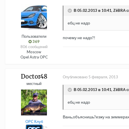
В 05.02.2013 в 10:41, ZёBRA с
ебц не надо
Пользователи
почему не надо?!
369
806 сообщений
Moscow
Opel Astra OPC
Doctor48
Опубликовано
5 февраля, 2013
местный
В 05.02.2013 в 10:41, ZёBRA с
ебц не надо
Вань,объяснишь?езжу на зиммерах
OPC Клуб