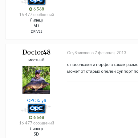
6 568
16 477 сообщений
Липецк
5D
DRIVE2
Doctor48
Опубликовано
7 февраля, 2013
местный
с насечками и перфо в таком разм
может от старых опелей суппорт п
OPC Клуб
6 568
16 477 сообщений
Липецк
5D