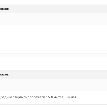
казал:
казал:
,задние стерлись,пробежали 160т.км,трещин нет