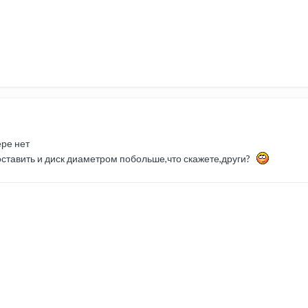
ере нет
оставить и диск диаметром побольше,что скажете,други?