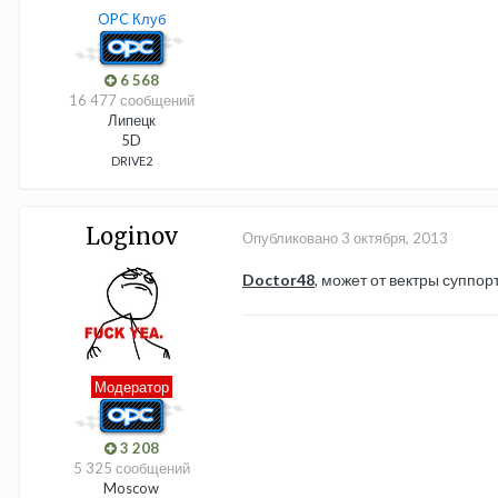
OPC Клуб
6 568
16 477 сообщений
Липецк
5D
DRIVE2
Loginov
Опубликовано
3 октября, 2013
Doctor48
, может от вектры суппор
Модератор
3 208
5 325 сообщений
Moscow