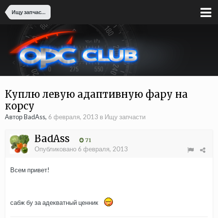
Ищу запчасти
Куплю левую адаптивную фару на
корсу
Автор BadAss,
6 февраля, 2013
в
Ищу запчасти
BadAss
71
Опубликовано
6 февраля, 2013
Всем привет!
сабж бу за адекватный ценник