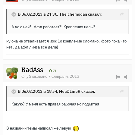
В 06.02.2013 в 21:30, The chemodan сказал:
А чо с ней?! Афл работает?! Крепления целы?
ну она не отваливается иож 1о крепление сломано , фото пока что
нет , да афл линза все дела)
BadAss
71
Опубликовано
7 февраля, 2013
В 06.02.2013 в 18:54, HeaDLineR сказал:
Какую? У меня есть правая рабочая но подбитая
В названии темы написал же левую