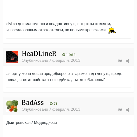
зЫ за дешман куплю и неадаптивную, с тертым стеклом,
изнасилованным отражателем, но целыми крепежами
HeaDLineR
1 064
Опубликовано
7 февраля, 2013
а черт у меня левая вроде)(короче в гараже над глянуть, вроде
левая) светит работает но подбита , ты где обитаешь?
BadAss
71
Опубликовано
7 февраля, 2013
Дмитровская / Медведково