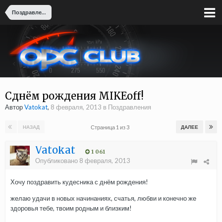
Поздравления
Сднём рождения MIKEoff!
Автор
Vatokat
,
8 февраля, 2013
в
Поздравления
Страница 1 из 3
НАЗАД
ДАЛЕЕ
Vatokat
1 061
Опубликовано
8 февраля, 2013
Хочу поздравить кудесника с днём рождения!
желаю удачи в новых начинаниях, счатья, любви и конечно же
здоровья тебе, твоим родным и близким!