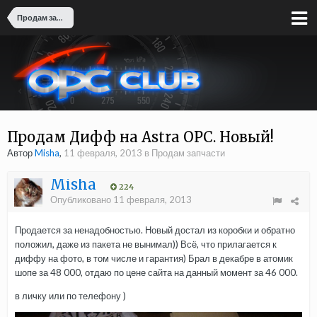
Продам запчасти
Продам Дифф на Astra OPC. Новый!
Автор
Misha
,
11 февраля, 2013
в
Продам запчасти
Misha
224
Опубликовано
11 февраля, 2013
Продается за ненадобностью. Новый достал из коробки и обратно
положил, даже из пакета не вынимал)) Всё, что прилагается к
диффу на фото, в том числе и гарантия) Брал в декабре в атомик
шопе за 48 000, отдаю по цене сайта на данный момент за 46 000.
в личку или по телефону )