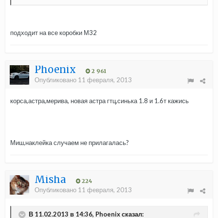
подходит на все коробки М32
Phoenix
2 961
Опубликовано
11 февраля, 2013
корса,астра,мерива, новая астра гтц,синька 1.8 и 1.6т кажись
Миш,наклейка случаем не прилагалась?
Misha
224
Опубликовано
11 февраля, 2013
В 11.02.2013 в 14:36, Phoenix сказал: