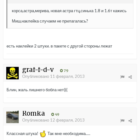
корса,астра,мерива, новая астра гтц,синька 1.8 и 1.6т кажись
Миш,наклейка случаем не прилагалась?
есть наклейки 2 штуки. в пакете с другой стороны лежат
graf-f-d-v
79
Опубликовано
11 февраля, 2013
Блин, жаль лишнего бобла нет(((
Romka
49
Опубликовано
12 февраля, 2013
Классная штука!
Так мне необходима.....