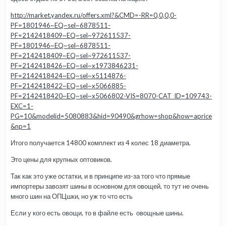
http://market.yandex.ru/offers.xml?&CMD=-RR=0,0,0,0-
PF=1801946~EQ~sel~6878511-
PF=2142418409~EQ~sel~972611537-
PF=1801946~EQ~sel~6878511-
PF=2142418409~EQ~sel~972611537-
PF=2142418426~EQ~sel~x1973846231-
PF=2142418424~EQ~sel~x5114876-
PF=2142418422~EQ~sel~x5066885-
PF=2142418420~EQ~sel~x5066802-VIS=8070-CAT_ID=109743-
EXC=1-
PG=10&modelid=5080883&hid=90490&grhow=shop&how=aprice
&np=1
Итого получается 14800 комплект из 4 колес 18 диаметра.
Это цены для крупных оптовиков.
Так как это уже остатки, и в принципе из-за того что прямые
импортеры завозят шины в основном для овощей, то тут не очень
много шин на ОПЦшки, но уж то что есть
Если у кого есть овощи, то в файле есть овощные шины.