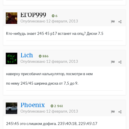
ЕГОР999
6
Опубликовано
12 февраля, 2013
Кто-нибудь знает 245 45 р17 встанет на опц,? Диски 7.5
Lich
886
Опубликовано
12 февраля, 2013
наверху присобачил калькулятор, посмотри в нем
по нему 245/45 ширина диска от 7,5 до 9.
Phoenix
2 961
Опубликовано
12 февраля, 2013
245\45 это слишком дофига. 235\40\18, 225\45\17