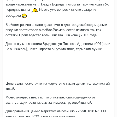
вроде нареканий нет. Правда Бородач потом за пару месяцев убил
передние шины
Но это уже вопрос к стилю вождения
Бородача
В общем резина вполне даже ничего для городской езды, цены и
рисунки протекторов в файле.Размерностей немного, так как
остатки. Производство большинства шин конец 2011 года.
До этого у меня стояли Бриджстоун Потенза Адреналин 001(если
не ошибаюсь), нексен просто ощутимо тише, тормозил лучше.
Цены сами посмотрите, на маркете по таким ценам только чистый
китай.
Моего интереса нет, так что описываю свои ощущения от
эксплуатации резины, сам занимаюсь грузовой шиной.
Для сравнения цены с маркетом на позицию 225/40 R18 N6000
здесь отдаю по 3700, а вот ссылка на маркет