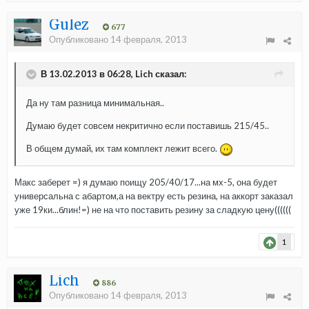
Gulez
677
Опубликовано
14 февраля, 2013
В 13.02.2013 в 06:28, Lich сказал:
Да ну там разница минимальная..
Думаю будет совсем некритично если поставишь 215/45..
В общем думай, их там комплект лежит всего.
Макс заберет =) я думаю поищу 205/40/17...на мх-5, она будет
универсальна с абартом,а на вектру есть резина, на аккорт заказал
уже 19ки...блин!=) не на что поставить резину за сладкую цену((((((
1
Lich
886
Опубликовано
14 февраля, 2013