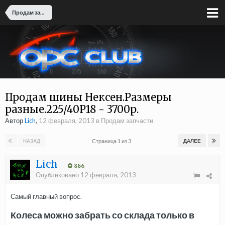
Продам запчасти
Продам шины Нексен.Размеры
разные.225/40Р18 - 3700р.
Автор
Lich
,
12 февраля, 2013
в
Продам запчасти
Страница 1 из 3
НАЗАД
ДАЛЕЕ
Lich
886
Опубликовано
12 февраля, 2013
Самый главный вопрос.
Колеса можно забрать со склада только в