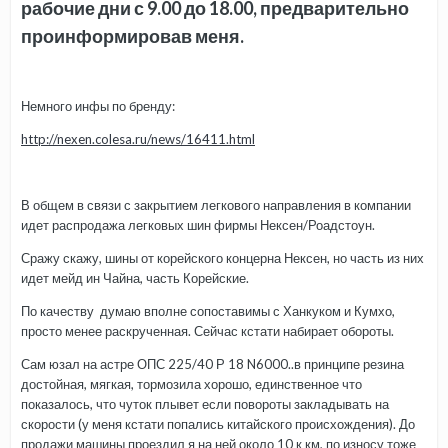
рабочие дни с 9.00 до 18.00, предварительно
проинформировав меня.
Немного инфы по бренду:
http://nexen.colesa.ru/news/16411.html
В общем в связи с закрытием легкового направления в компании
идет распродажа легковых шин фирмы Нексен/Роадстоун.
Сражу скажу, шины от корейского концерна Нексен, но часть из них
идет мейд ин Чайна, часть Корейские.
По качеству думаю вполне сопоставимы с Ханкуком и Кумхо,
просто менее раскрученная. Сейчас кстати набирает обороты.
Сам юзал на астре ОПС 225/40 Р 18 N6000..в принципе резина
достойная, мягкая, тормозила хорошо, единственное что
показалось, что чуток плывет если повороты закладывать на
скорости (у меня кстати попались китайского происхождения). До
продажи машины проездил я на ней около 10 к км, по износу тоже