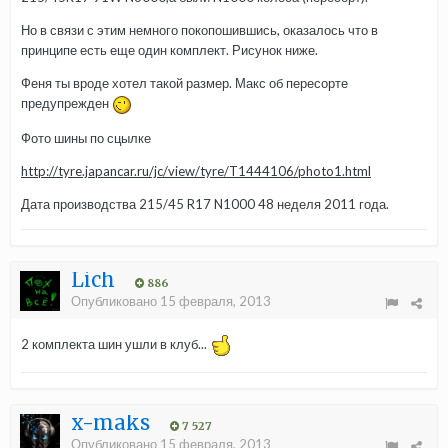
Но в связи с этим немного покопошившись, оказалось что в
принципе есть еще один комплект. Рисунок ниже.
Феня ты вроде хотел такой размер. Макс об пересорте
предупрежден
Фото шины по сцылке
http://tyre.japancar.ru/jc/view/tyre/T1444106/photo1.html
Дата производства 215/45 R17 N1000 48 неделя 2011 года.
Lich
886
Опубликовано
15 февраля, 2013
2 комплекта шин ушли в клуб...
x-maks
7 527
Опубликовано
15 февраля, 2013