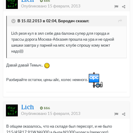
886
Опубликовано
15 февраля, 2013
В 15.02.2013 в 02:04, Бородач сказал:
Lich резя кул в зял себе два балона супер для города и
трассы дорога Москва-Абхазия прошла на ура и не одной
шишки завтра у парней на мпс клубе спрошу кому можт
надо)))
Давай давай Темыч..
Разбирайте остатки, цены айс, колес немного.
Lich
886
Опубликовано
15 февраля, 2013
В общем оказалось, что на складе был пересорт, и не было
215/45R17 91W N6000,а были N1000 колеса (пересорт).