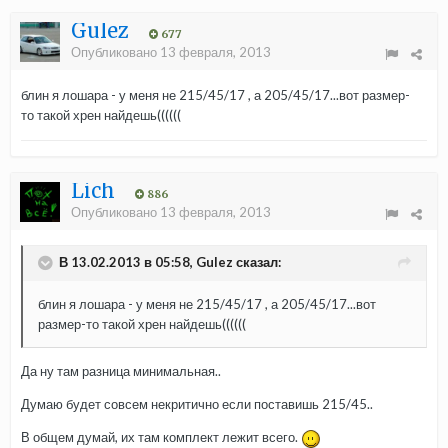
Gulez
677
Опубликовано
13 февраля, 2013
блин я лошара - у меня не 215/45/17 , а 205/45/17...вот размер-
то такой хрен найдешь((((((
Lich
886
Опубликовано
13 февраля, 2013
В 13.02.2013 в 05:58, Gulez сказал:
блин я лошара - у меня не 215/45/17 , а 205/45/17...вот
размер-то такой хрен найдешь((((((
Да ну там разница минимальная..
Думаю будет совсем некритично если поставишь 215/45..
В общем думай, их там комплект лежит всего.