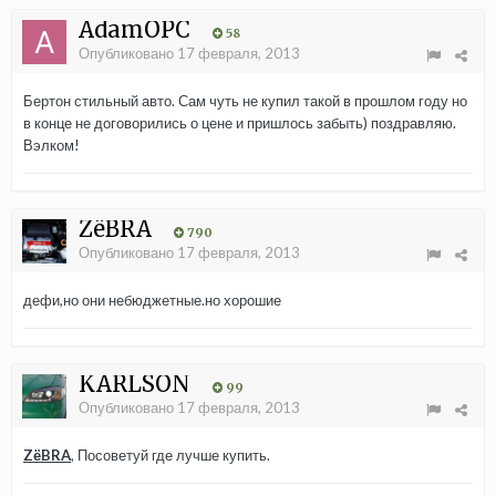
AdamOPC
58
Опубликовано
17 февраля, 2013
Бертон стильный авто. Сам чуть не купил такой в прошлом году но
в конце не договорились о цене и пришлось забыть) поздравляю.
Вэлком!
ZёBRA
790
Опубликовано
17 февраля, 2013
дефи,но они небюджетные.но хорошие
KARLSON
99
Опубликовано
17 февраля, 2013
ZёBRA
, Посоветуй где лучше купить.