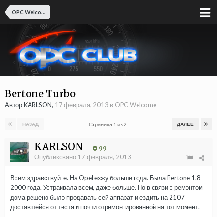
OPC Welcome
Bertone Turbo
Автор KARLSON,
17 февраля, 2013
в
OPC Welcome
Страница 1 из 2
НАЗАД
ДАЛЕЕ
KARLSON
99
Опубликовано
17 февраля, 2013
Всем здравствуйте. На Opel езжу больше года. Была Bertone 1.8
2000 года. Устраивала всем, даже больше. Но в связи с ремонтом
дома решено было продавать сей аппарат и ездить на 2107
доставшейся от тестя и почти отремонтированной на тот момент.