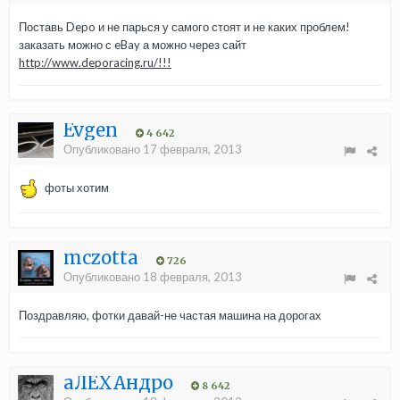
Поставь Depo и не парься у самого стоят и не каких проблем!
заказать можно с eBay а можно через сайт
http://www.deporacing.ru/!!!
Evgen
4 642
Опубликовано
17 февраля, 2013
фоты хотим
mczotta
726
Опубликовано
18 февраля, 2013
Поздравляю, фотки давай-не частая машина на дорогах
aЛЁХАндро
8 642