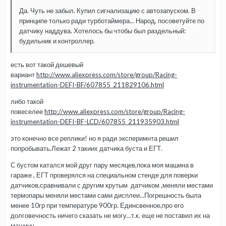
Да. Чуть не забыл. Купил сигнализацию с автозапуском. В
принципе только ради турботаймера... Народ, посоветуйте по
датчику наддува. Хотелось бы чтобы был раздельный:
будильник и контроллер.
есть вот такой дешевый
вариант
http://www.aliexpress.com/store/group/Racing-
instrumentation-DEFI-BF/607855_211829106.html
либо такой
повеселее
http://www.aliexpress.com/store/group/Racing-
instrumentation-DEFI-BF-LCD/607855_211935903.html
это конечно все реплики! но я ради эксперимнта решил
попробывать.Лежат 2 такиих датчика буста и ЕГТ.
С бустом катался мой друг пару месяцев,пока моя машина в
гараже , ЕГТ проверялся на специальном стенде для поверки
датчиков,сравнивали с другим крутым датчиком ,меняли местами
термопары меняли местами сами дисплеи...Погрешность была
менее 10гр при температуре 900гр. Единсвенное,про его
долговечность ничего сказать не могу...т.к. еще не поставил их на
машину..