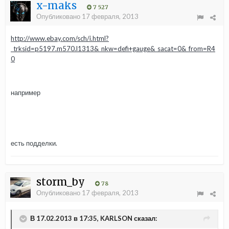
x-maks
7 527
Опубликовано
17 февраля, 2013
http://www.ebay.com/sch/i.html?
_trksid=p5197.m570.l1313&_nkw=defi+gauge&_sacat=0&_from=R4
0
например
есть подделки.
storm_by
78
Опубликовано
17 февраля, 2013
В 17.02.2013 в 17:35, KARLSON сказал: