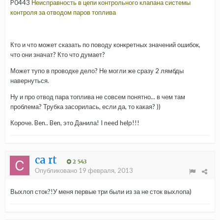
P0443
Неисправность
в
цепи
контрольного
клапана
системы
контроля
за
отводом
паров
топлива
Кто и что может сказать по поводу конкретных значений ошибок,
что они значат? Кто что думает?
Может тупо в проводке дело? Не могли же сразу 2 лямбды
навернуться.
Ну и про отвод пара топлива не совсем понятно... в чем там
проблема? Трубка засорилась, если да, то какая? ))
Короче. Ben.. Ben, это Данила! I need help!!!
ca rt
2 543
Опубликовано
19 февраля, 2013
Выхлоп сток?!У меня первые три были из за не сток выхлопа)