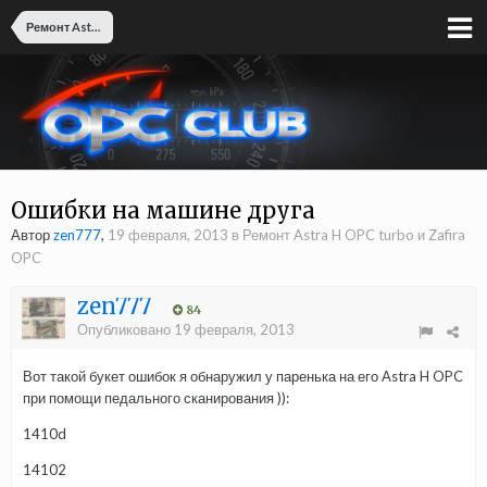
Ремонт Astra H OPC turbo и Zafira OPC
Ошибки на машине друга
Автор
zen777
,
19 февраля, 2013
в
Ремонт Astra H OPC turbo и Zafira
OPC
zen777
84
Опубликовано
19 февраля, 2013
Вот такой букет ошибок я обнаружил у паренька на его Astra H OPC
при помощи педального сканирования )):
1410d
14102