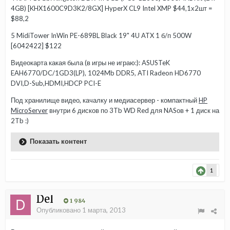
4GB) [KHX1600C9D3K2/8GX] HyperX CL9 Intel XMP $44,1х2шт =
$88,2
5 MidiTower InWin PE-689BL Black 19" 4U ATX 1 б/п 500W
[6042422] $122
Видеокарта какая была (в игры не играю:): ASUSTeK
EAH6770/DC/1GD3(LP), 1024Mb DDR5, ATI Radeon HD6770
DVI,D-Sub,HDMI,HDCP PCI-E
Под хранилище видео, качалку и медиасервер - компактный
HP
MicroServer
внутри 6 дисков по 3Tb WD Red для NASов + 1 диск на
2Tb :)
Показать контент
1
Del
1 984
Опубликовано
1 марта, 2013