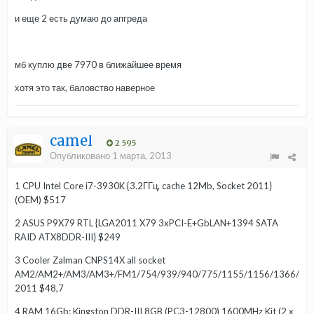
и еще 2 есть думаю до апгреда
мб куплю две 7970 в ближайшее время
хотя это так, баловство наверное
camel
2 595
Опубликовано
1 марта, 2013
1 CPU Intel Core i7-3930K {3.2ГГц, cache 12Mb, Socket 2011}
(OEM) $517
2 ASUS P9X79 RTL {LGA2011 X79 3xPCI-E+GbLAN+1394 SATA
RAID ATX8DDR-III} $249
3 Cooler Zalman CNPS14X all socket
AM2/AM2+/AM3/AM3+/FM1/754/939/940/775/1155/1156/1366/
2011 $48,7
4 RAM 16Gb: Kingston DDR-III 8GB (PC3-12800) 1600MHz Kit (2 x