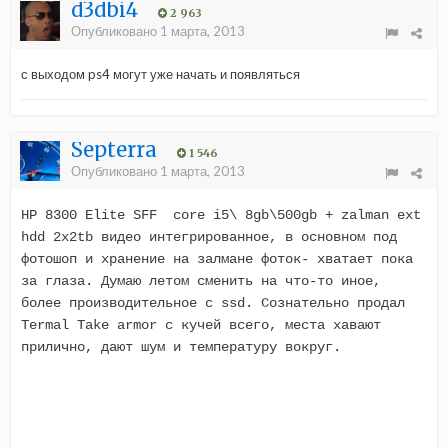
d3dbi4
2 963
Опубликовано
1 марта, 2013
с выходом ps4 могут уже начать и появляться
Septerra
1 546
Опубликовано
1 марта, 2013
HP 8300 Elite SFF core i5\ 8gb\500gb + zalman ext
hdd 2x2tb видео интегрированное, в основном под
фотошоп и хранение на залмане фоток- хватает пока
за глаза. Думаю летом сменить на что-то иное,
более производительное с ssd. Сознательно продал
Termal Take armor с кучей всего, места хавают
прилично, дают шум и температуру вокруг.