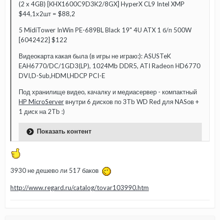
(2 x 4GB) [KHX1600C9D3K2/8GX] HyperX CL9 Intel XMP
$44,1х2шт = $88,2
5 MidiTower InWin PE-689BL Black 19" 4U ATX 1 б/п 500W
[6042422] $122
Видеокарта какая была (в игры не играю:): ASUSTeK
EAH6770/DC/1GD3(LP), 1024Mb DDR5, ATI Radeon HD6770
DVI,D-Sub,HDMI,HDCP PCI-E
Под хранилище видео, качалку и медиасервер - компактный
HP MicroServer
внутри 6 дисков по 3Tb WD Red для NASов +
1 диск на 2Tb :)
Показать контент
3930 не дешево ли 517 баков
http://www.regard.ru/catalog/tovar103990.htm