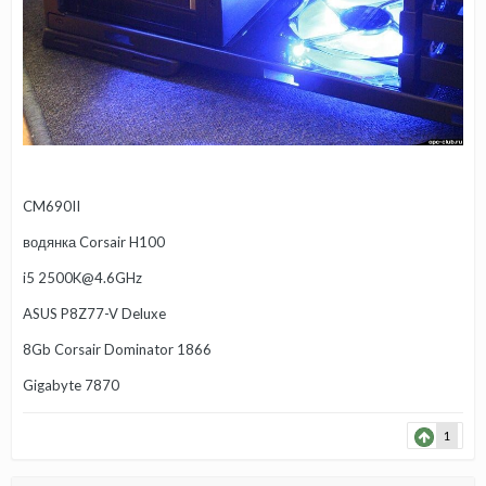
CM690II
водянка Corsair H100
i5 2500K@4.6GHz
ASUS P8Z77-V Deluxe
8Gb Corsair Dominator 1866
Gigabyte 7870
1