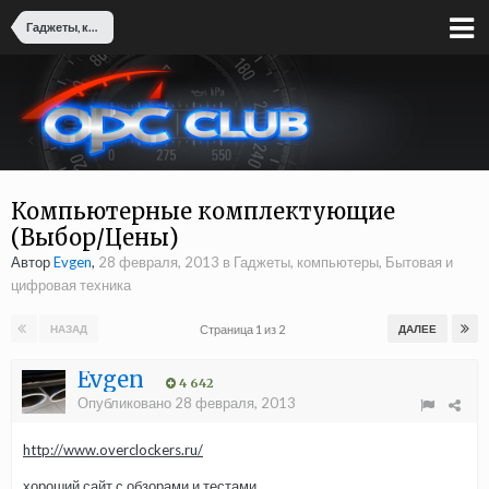
Гаджеты, компьютеры, Бытовая и цифровая техника
Компьютерные комплектующие
(Выбор/Цены)
Автор
Evgen
,
28 февраля, 2013
в
Гаджеты, компьютеры, Бытовая и
цифровая техника
Страница 1 из 2
НАЗАД
ДАЛЕЕ
Evgen
4 642
Опубликовано
28 февраля, 2013
http://www.overclockers.ru/
хороший сайт с обзорами и тестами...