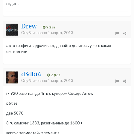
ездить.
Drew
7 282
Опубликовано
1 марта, 2013
а кто конфиги задрачивает, давайте делитесь у кого какие
системники
d3dbi4
2 963
Опубликовано
1 марта, 2013
i7 920 разогнан до 4ггц с кулером Cocage Arrow
p6t se
две 5870
8 гб самсунг 1333, разогнанные до 1600 +
корпус термалтейк элемент s