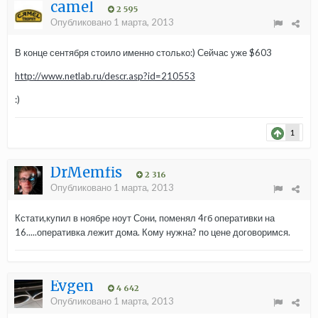
camel
2 595
Опубликовано
1 марта, 2013
В конце сентября стоило именно столько:) Сейчас уже $603
http://www.netlab.ru/descr.asp?id=210553
:)
1
DrMemfis
2 316
Опубликовано
1 марта, 2013
Кстати,купил в ноябре ноут Сони, поменял 4гб оперативки на
16.....оперативка лежит дома. Кому нужна? по цене договоримся.
Evgen
4 642
Опубликовано
1 марта, 2013