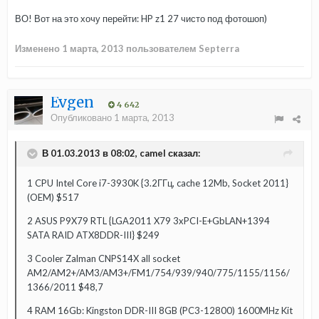
ВО! Вот на это хочу перейти: HP z1 27 чисто под фотошоп)
Изменено
1 марта, 2013
пользователем Septerra
Evgen
4 642
Опубликовано
1 марта, 2013
В 01.03.2013 в 08:02, camel сказал:
1 CPU Intel Core i7-3930K {3.2ГГц, cache 12Mb, Socket 2011}
(OEM) $517
2 ASUS P9X79 RTL {LGA2011 X79 3xPCI-E+GbLAN+1394
SATA RAID ATX8DDR-III} $249
3 Cooler Zalman CNPS14X all socket
AM2/AM2+/AM3/AM3+/FM1/754/939/940/775/1155/1156/
1366/2011 $48,7
4 RAM 16Gb: Kingston DDR-III 8GB (PC3-12800) 1600MHz Kit