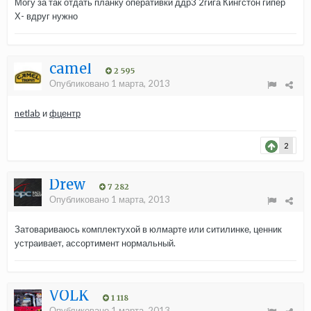
Могу за так отдать планку оперативки ддр3 2гига Кингстон гипер
Х- вдруг нужно
camel
2 595
Опубликовано
1 марта, 2013
netlab
и
фцентр
2
Drew
7 282
Опубликовано
1 марта, 2013
Затовариваюсь комплектухой в юлмарте или ситилинке, ценник
устраивает, ассортимент нормальный.
VOLK
1 118
Опубликовано
1 марта, 2013