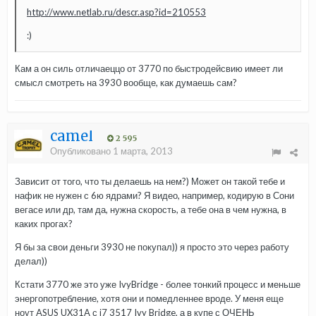
http://www.netlab.ru/descr.asp?id=210553
:)
Кам а он силь отличаеццо от 3770 по быстродейсвию имеет ли
смысл смотреть на 3930 вообще, как думаешь сам?
camel
2 595
Опубликовано
1 марта, 2013
Зависит от того, что ты делаешь на нем?) Может он такой тебе и
нафик не нужен с 6ю ядрами? Я видео, например, кодирую в Сони
вегасе или др, там да, нужна скорость, а тебе она в чем нужна, в
каких прогах?
Я бы за свои деньги 3930 не покупал)) я просто это через работу
делал))
Кстати 3770 же это уже IvyBridge - более тонкий процесс и меньше
энергопотребление, хотя они и помедленнее вроде. У меня еще
ноут ASUS UX31A с i7 3517 Ivy Bridge, а в купе с ОЧЕНЬ