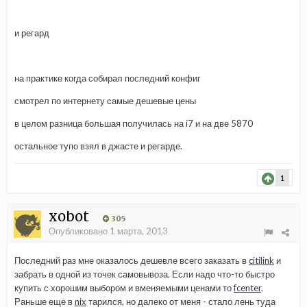
и регард
на практике когда собирал последний конфиг
смотрел по интернету самые дешевые цены
в целом разница большая получилась на i7 и на две 5870
остальное тупо взял в джасте и регарде.
1
xobot
305
Опубликовано
1 марта, 2013
Последний раз мне оказалось дешевле всего заказать в
citilink
и
забрать в одной из точек самовывоза. Если надо что-то быстро
купить с хорошим выбором и вменяемыми ценами то
fcenter
.
Раньше еще в
nix
тарился, но далеко от меня - стало лень туда