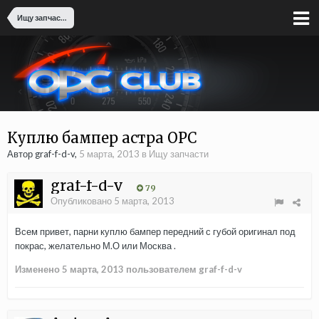
Ищу запчасти
Куплю бампер астра OPC
Автор graf-f-d-v,
5 марта, 2013
в
Ищу запчасти
graf-f-d-v
79
Опубликовано
5 марта, 2013
Всем привет, парни куплю бампер передний с губой оригинал под
покрас, желательно М.О или Москва .
Изменено
5 марта, 2013
пользователем graf-f-d-v