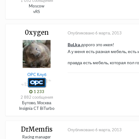
1 052 сообщения
Moscow
vRS
0xygen
Опубликовано
6 марта, 2013
BuLka
,дорого это икея!
А у меня есть разная мебель, есть
правда есть мебель, которая пол 
OPC Клуб
1 233
2 882 сообщения
Бутово, Москва
Insignia CT BiTurbo
DrMemfis
Опубликовано
6 марта, 2013
Racing manager