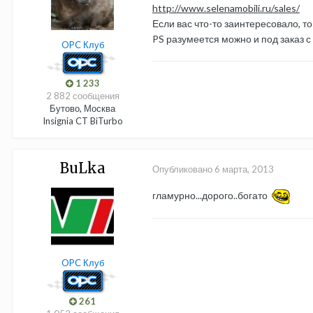
http://www.selenamobili.ru/sales/
Если вас что-то заинтересовало, то
PS разумеется можно и под заказ с 
OPC Клуб
1 233
2 882 сообщения
Бутово, Москва
Insignia CT BiTurbo
BuLka
Опубликовано
6 марта, 2013
гламурно...дорого..богато
OPC Клуб
261