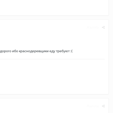
Жалоба
дорого ибо краснодеревщики еду требуют :(
Жалоба