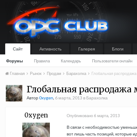
Сайт
Активность
Галерея
Блоги
Форумы
Правила
Календарь
Пользователи онлайн
Главная
Рынок
Продам
Барахолка
Глобальная распродажа
Глобальная распродажа 
Автор
0xygen
,
6 марта, 2013
в
Барахолка
0xygen
Опубликовано
6 марта, 2013
В связи с необходимостью уменьше
вот лишь часть позиций, которые и