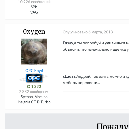
10 926 сообщений
SPb
VAG
0xygen
Опубликовано
6 марта, 2013
Drew
,а ты попробуй и удивишься не
объясни, что изначально наценка 
OPC Клуб
cLauzz
,Андрей, так взять можно и к
мебель перевести...
1 233
2 882 сообщения
Бутово, Москва
Insignia CT BiTurbo
Пожалу