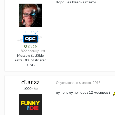
Хорошая Италия кстати
OPC Клуб
2 316
11 822 сообщения
Moscow EastSide
Astra OPC Stalingrad
DRIVE2
cLauzz
Опубликовано
6 марта, 2013
1000+ hp
ну почему не через 12 месяцев ?