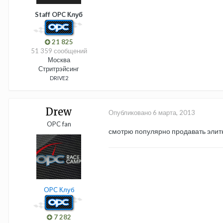
Staff OPC Клуб
21 825
51 359 сообщений
Москва
Стритрэйсинг
DRIVE2
Drew
Опубликовано
6 марта, 2013
OPC fan
смотрю популярно продавать элитн
OPC Клуб
7 282