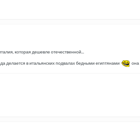
 италия, которая дешевле отечественной...
года делается в итальянских подвалах бедными египтянами
она 