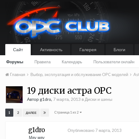
Сайт
Активность
Галерея
Блоги
Форумы
Правила
Календарь
Пользователи онлайн
Главная
Выбор, эксплуатация и обслуживание OPC моделей
As
19 диски астра OPC
Автор g1dro,
7 марта, 2013
в
Диски и шины
Страница 1 из 2
1
2
ДАЛЕЕ
g1dro
Опубликовано
7 марта, 2013
Мяу мяу