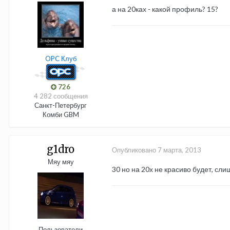
а на 20ках - какой профиль? 15?
OPC Клуб
726
4 282 сообщения
Санкт-Петербург
Комби GBM
g1dro
Опубликовано
7 марта, 2013
Мяу мяу
30 но на 20х не красиво будет, сли
Пользователи