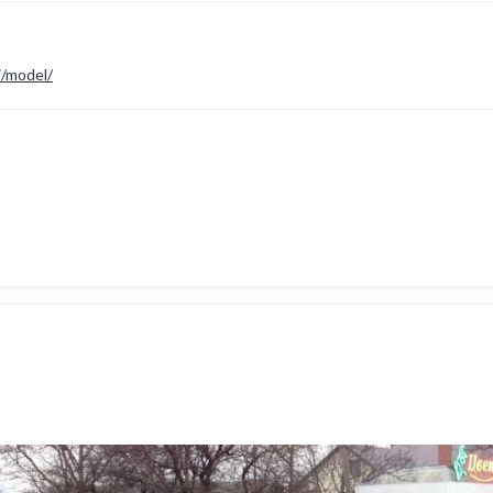
i/model/