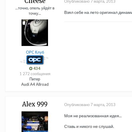
Cheese
Опубликовано
7 марта, 2013
...точно, опель уйдёт в
Взял себе на лето оригинал динами
точку...
OPC Клуб
434
1 272 сообщения
Питер
Audi A4 Allroad
Alex 999
Опубликовано
7 марта, 2013
Моя не реализованная идея...
Ставь и никого не слушай.