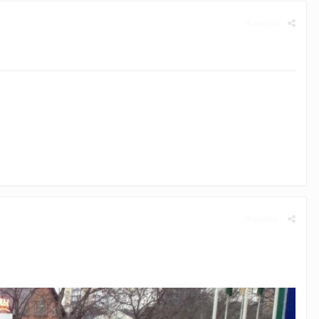
Жалоба
Жалоба