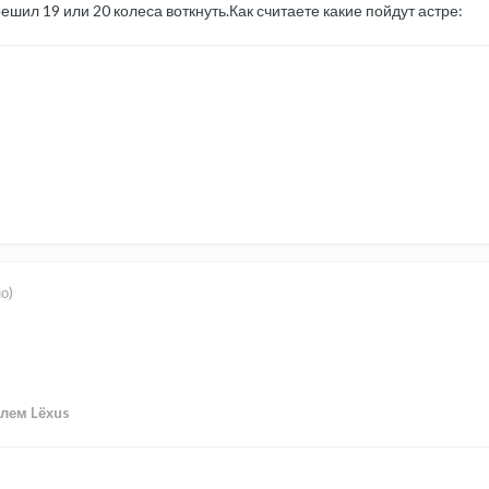
шил 19 или 20 колеса воткнуть.Как считаете какие пойдут астре:
о)
лем Lёxus