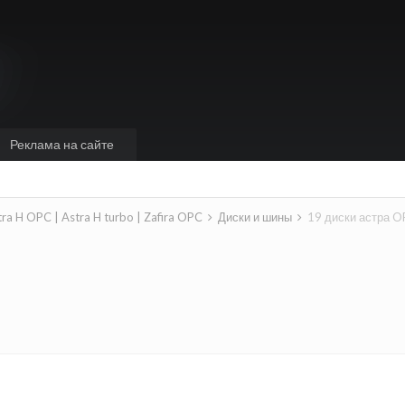
Реклама на сайте
tra H OPC | Astra H turbo | Zafira OPC
Диски и шины
19 диски астра 