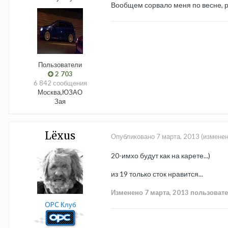
Вообщем сорвало меня по весне, ре
Пользователи
2 703
6 842 сообщения
Москва,ЮЗАО
Зая
Lёxus
Опубликовано
7 марта, 2013
(изменен
20-имхо будут как на карете...)
из 19 только сток нравится...
Изменено
7 марта, 2013
пользовате
OPC Клуб