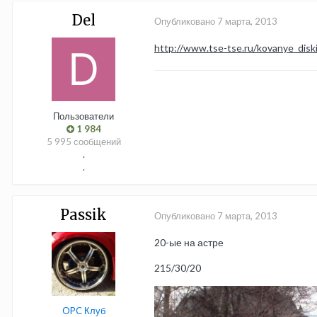
Del
Опубликовано
7 марта, 2013
http://www.tse-tse.ru/kovanye_disk
Пользователи
1 984
5 995 сообщений
.
.
Passik
Опубликовано
7 марта, 2013
20-ые на астре
215/30/20
OPC Клуб