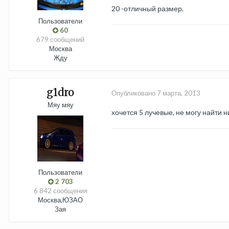
20 -отличный размер.
Пользователи
60
679 сообщений
Москва
Жду
g1dro
Опубликовано
7 марта, 2013
Мяу мяу
хочется 5 лучевые, не могу найти 
Пользователи
2 703
6 842 сообщения
Москва,ЮЗАО
Зая