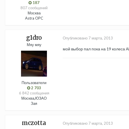
187
807 сообщений
Москва
Astra OPC
g1dro
Опубликовано
7 марта, 2013
Мяу мяу
мой выбор пал пока на 19 колеса А
Пользователи
2 703
6 842 сообщения
Москва,ЮЗАО
Зая
mczotta
Опубликовано
7 марта, 2013