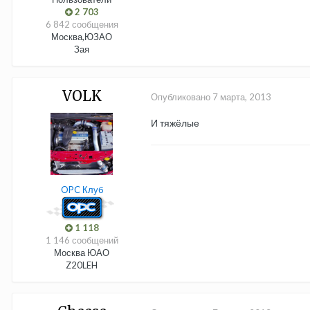
2 703
6 842 сообщения
Москва,ЮЗАО
Зая
VOLK
Опубликовано
7 марта, 2013
И тяжёлые
OPC Клуб
1 118
1 146 сообщений
Москва ЮАО
Z20LEH