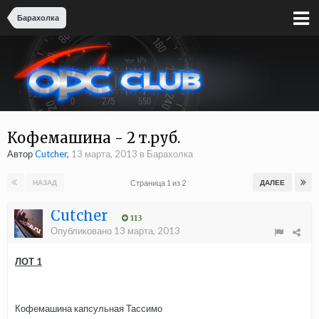
Барахолка
Кофемашина - 2 т.руб.
Автор
Cutcher
,
13 марта, 2013
в
Барахолка
Страница 1 из 2
НАЗАД
ДАЛЕЕ
Cutcher
113
Опубликовано
13 марта, 2013
ЛОТ 1
Кофемашина капсульная Тассимо