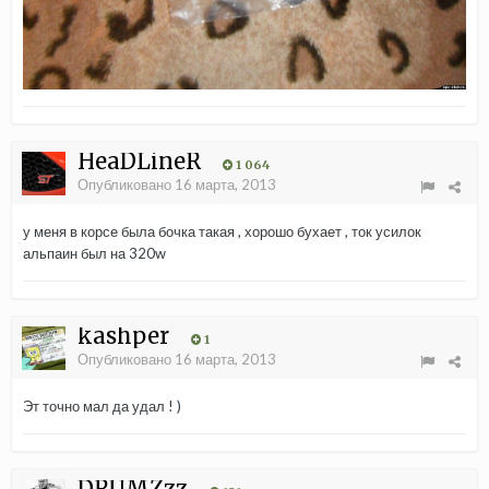
HeaDLineR
1 064
Опубликовано
16 марта, 2013
у меня в корсе была бочка такая , хорошо бухает , ток усилок
альпаин был на 320w
kashper
1
Опубликовано
16 марта, 2013
Эт точно мал да удал ! )
DRUMZzz