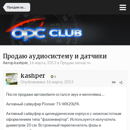
Продам запчасти
Продаю аудиосистему и датчики
Автор kashper,
16 марта, 2013
в
Продам запчасти
kashper
1
Опубликовано
16 марта, 2013
После продажи автомобиля остался звук и мелочёвка ...
Активный сабвуфер Pioneer TS-WX20LPA
Активный сабвуфер в цилиндрическом корпусе с низкочастотным
оформлением типа "фазоинвертор". Используется излучатель
диаметром 20 см. Встроенный переключатель фазы и