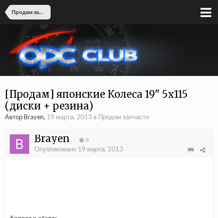
Продам запчасти
[Продам] японские Колеса 19" 5x115
(диски + резина)
Автор Brayen,
19 марта, 2013
в
Продам запчасти
Brayen
0
Опубликовано
19 марта, 2013