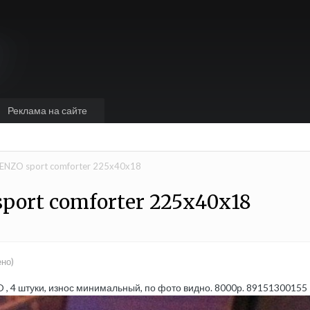
Реклама на сайте
ENZO sport comforter 225х40х18
ort comforter 225х40х18
ено)
 4 штуки, износ минимальный, по фото видно. 8000р. 89151300155