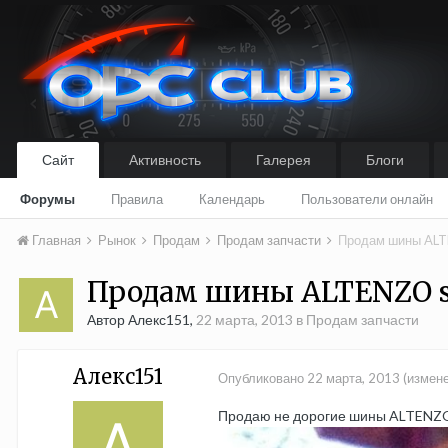
Сайт
Активность
Галерея
Блоги
Форумы
Правила
Календарь
Пользователи онлайн
Главная
Рынок
Продам
Продам запчасти
Продам шины ALT
Продам шины ALTENZO sp
Автор Алекс151,
22 марта, 2013
в
Продам запчасти
Алекс151
Опубликовано
22 марта, 2013
(измен
Продаю не дорогие шины ALTENZO ,