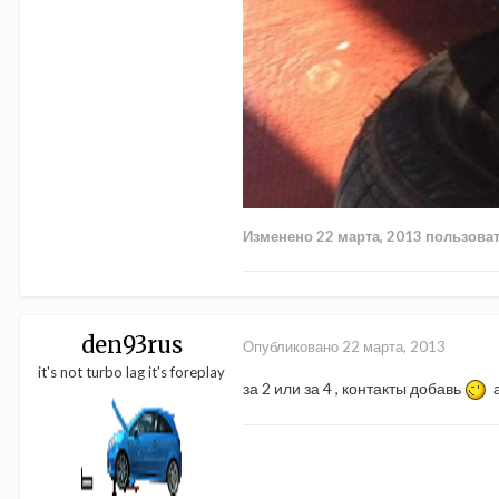
Изменено
22 марта, 2013
пользоват
den93rus
Опубликовано
22 марта, 2013
it's not turbo lag it's foreplay
за 2 или за 4 , контакты добавь
а