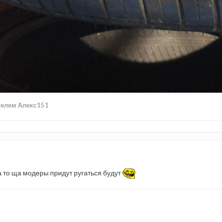
елем Алекс151
 то ща модеры придут ругаться будут