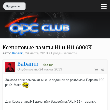
Продам запчасти
Ксеноновые лампы H1 и H11 6000K
Автор
Babanin
,
24 марта, 2013
в
Продам запчасти
Babanin
2 184
Опубликовано
24 марта, 2013
Заказал себе лампочки, мне не подошли по разъёмам. Пара по 400
рэ (Х-Макс
).
Для Корсы: пара H1 дальний и боковой на AFL, H11 - туманки.