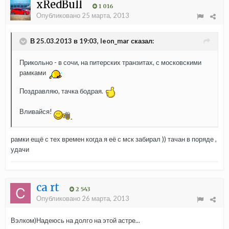
xRedBull
1 016
Опубликовано
25 марта, 2013
В 25.03.2013 в 19:03, leon_mar сказал:
Прикольно - в сочи, на питерских транзитах, с московскими
рамками
Поздравляю, тачка бодрая.
Вливайся!
рамки ещё с тех времен когда я её с мск забирал )) тачан в поряде ,
удачи
ca rt
2 543
Опубликовано
26 марта, 2013
Вэлком)Надеюсь на долго на этой астре...