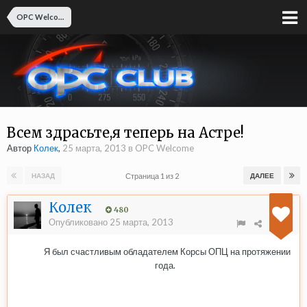
OPC Welcome
Всем здрасьте,я теперь на Астре!
Автор
Колек
,
25 марта, 2013
в
OPC Welcome
Страница 1 из 2
НАЗАД
ДАЛЕЕ
Колек
480
Опубликовано
25 марта, 2013
Я был счастливым обладателем Корсы ОПЦ на протяжении
года.