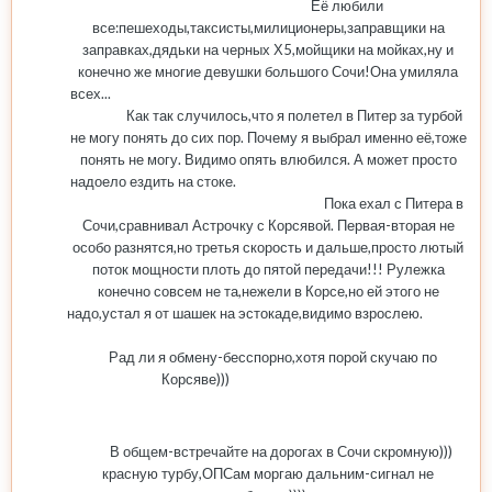
Её любили
все:пешеходы,таксисты,милиционеры,заправщики на
заправках,дядьки на черных Х5,мойщики на мойках,ну и
конечно же многие девушки большого Сочи!Она умиляла
всех...
Как так случилось,что я полетел в Питер за турбой
не могу понять до сих пор. Почему я выбрал именно её,тоже
понять не могу. Видимо опять влюбился. А может просто
надоело ездить на стоке.
Пока ехал с Питера в
Сочи,сравнивал Астрочку с Корсявой. Первая-вторая не
особо разнятся,но третья скорость и дальше,просто лютый
поток мощности плоть до пятой передачи!!! Рулежка
конечно совсем не та,нежели в Корсе,но ей этого не
надо,устал я от шашек на эстокаде,видимо взрослею.
Рад ли я обмену-бесспорно,хотя порой скучаю по
Корсяве)))
В общем-встречайте на дорогах в Сочи скромную)))
красную турбу,ОПСам моргаю дальним-сигнал не