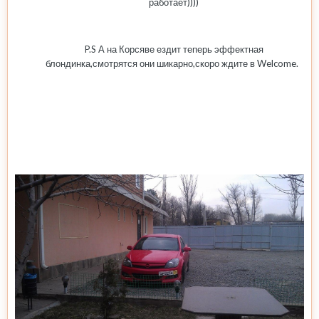
работает))))
P.S А на Корсяве ездит теперь эффектная
блондинка,смотрятся они шикарно,скоро ждите в Welcome.