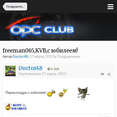
Поздравления
freeman065,KVB,с юбилеем!
Автор
Doctor48
,
27 марта, 2013
в
Поздравления
Doctor48
6 568
Опубликовано
27 марта, 2013
Парни,поздры с юбилеем!