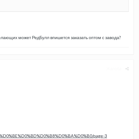
 желающих может РедБулл впишется заказать оптом с завода?
Жалоба
D1%80%D0%BE%D0%BD%D0%B8%D0%BA%D0%B0/page-3