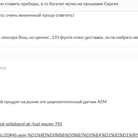
о ставить приборы, а то богатит жутко на прошивке Сергея
рос очень жизненный прошу ответить!
а сенсоре Бош, но ценнег...133 фунта плюс доставка...если набрать
ено)
й продукт на рынке это широкополосный датчик AEM
tal-wideband-air-fuel-gauge-745
.php?/topic/20446-aem-%D1%8D%D0%BB%D0%B5%D0%BA%D1%82%