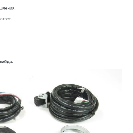
ышления.
ответ.
ямбда.