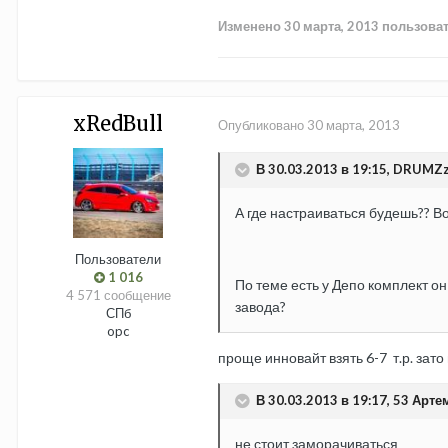
Изменено
30 марта, 2013
пользоват
xRedBull
Опубликовано
30 марта, 2013
В 30.03.2013 в 19:15, DRUMZz
А где настраиваться будешь?? В
Пользователи
1 016
По теме есть у Депо комплект о
4 571 сообщение
завода?
СПб
opc
проще инновайт взять 6-7 т.р. зат
В 30.03.2013 в 19:17, 53 Арте
не стоит заморачиваться