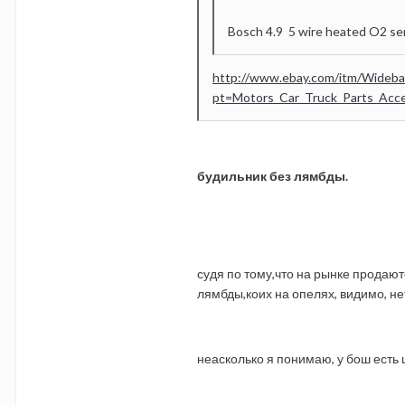
Bosch 4.9 5 wire heated O2 se
http://www.ebay.com/itm/Wideba
pt=Motors_Car_Truck_Parts_Ac
будильник без лямбды.
судя по тому,что на рынке продаю
лямбды,коих на опелях, видимо, не
неасколько я понимаю, у бош есть