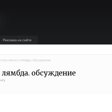
Реклама на сайте
ства смеси и лямбда. обсуждение
и лямбда. обсуждение
нгу