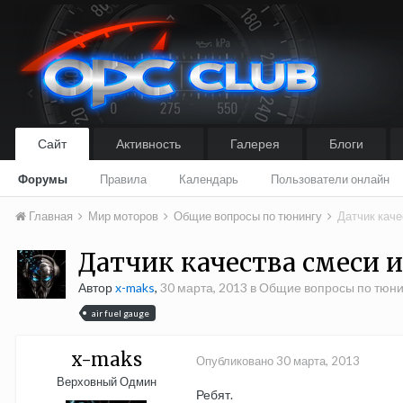
Сайт
Активность
Галерея
Блоги
Форумы
Правила
Календарь
Пользователи онлайн
Главная
Мир моторов
Общие вопросы по тюнингу
Датчик каче
Датчик качества смеси 
Автор
x-maks
,
30 марта, 2013
в
Общие вопросы по тюни
air fuel gauge
x-maks
Опубликовано
30 марта, 2013
Верховный Одмин
Ребят.