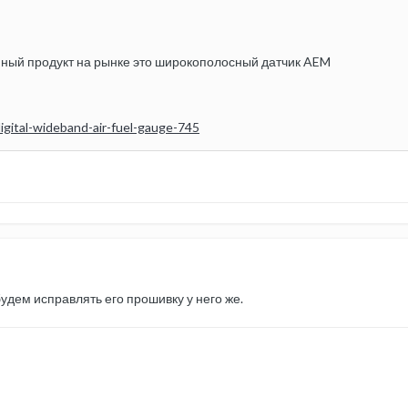
ный продукт на рынке это широкополосный датчик AEM
gital-wideband-air-fuel-gauge-745
будем исправлять его прошивку у него же.