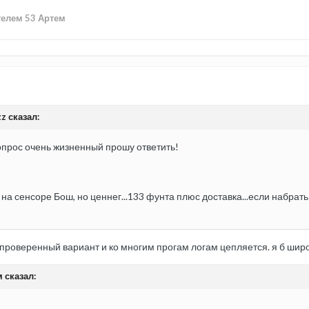
елем 53 Артем
z сказал:
опрос очень жизненный прошу ответить!
н на сенсоре Бош, но ценнег...133 фунта плюс доставка...если набр
о проверенный вариант и ко многим прогам логам цепляется. я б шир
м сказал: