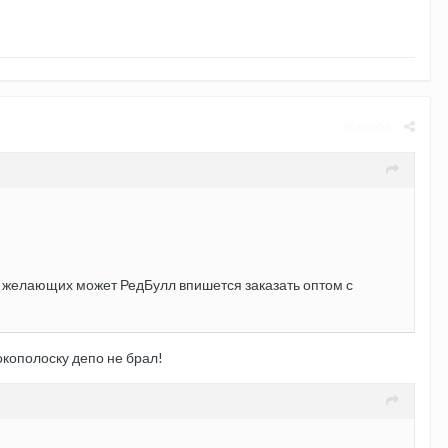
Жалоба
ать желающих может РедБулл впишется заказать оптом с
окополоску депо не брал!