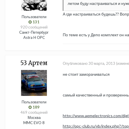
летом буду настраиваться и нужн
А где настраиваться будешь?? Воп
Пользователи
131
920 сообщений
Санкт-Петербург
По теме есть у Депо комплект он н
Astra H OPC
53 Артем
Опубликовано
30 марта, 2013
(измен
не стоит заморачиваться
самый качественный и проверенны
Пользователи
189
469 сообщений
http://www.aemelectronics.com/digi
Москва
MMC EVO 8
http://opc-club.ru/vb/index