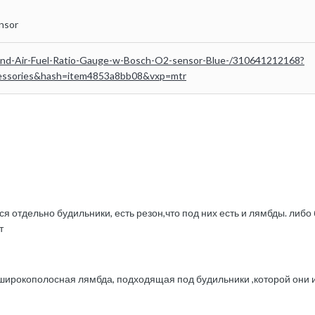
nsor
nd-Air-Fuel-Ratio-Gauge-w-Bosch-O2-sensor-Blue-/310641212168?
cessories&hash=item4853a8bb08&vxp=mtr
тся отдельно будильники, есть резон,что под них есть и лямбды. ли
т
 широкополосная лямбда, подходящая под будильники ,которой они 