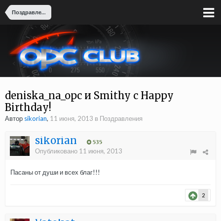
Поздравления
deniska_na_opc и Smithy с Happy
Birthday!
Автор
sikorian
,
11 июня, 2013
в
Поздравления
sikorian
535
Опубликовано
11 июня, 2013
Пасаны от души и всех благ!!!
2