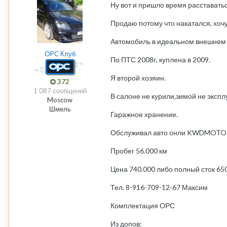
Ну вот и пришло время расставатьс
Продаю потому что накатался, хочу
Автомобиль в идеальном внешнем 
OPC Клуб
По ПТС 2008г, куплена в 2009.
Я второй хозяин.
372
1 087 сообщений
В салоне не курили,зимой не экспл
Moscow
Шмель
Гаражное хранение.
Обслуживал авто онли KWDMOTO
Пробег 56.000 км
Цена 740.000 либо полный сток 65
Тел. 8-916-709-12-67 Максим
Комплектация ОРС
Из допов: