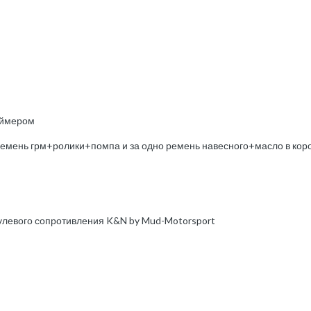
аймером
ремень грм+ролики+помпа и за одно ремень навесного+масло в коро
нулевого сопротивления K&N by Mud-Motorsport