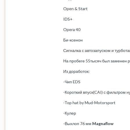
Open & Start
IDS+
Opera 40
Би-ксенон
Сигналка с автозапуском и турбот
На пробеге 55тысяч был заменен 
Из доработок:
-Чип EDS
-Короткий впуск(CAI) с фильтром 
-Top hat by Mud-Motorsport
-Кулер
-Выхлоп 76 мм
Magnaflow