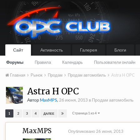
Сайт
Активность
Галерея
Блоги
Форумы
Правила
Календарь
Пользователи онлайн
Главная
Рынок
Продам
Продам автомобиль
Astra H OPC
Astra H OPC
Автор
MaxMPS
,
26 июня, 2013
в
Продам автомобиль
Страница 1 из 4
1
2
3
4
ДАЛЕЕ
MaxMPS
Опубликовано
26 июня, 2013