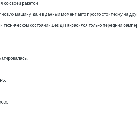
я со своей ракетой
 новую машину, да и в данный момент авто просто стоит,езжу на дру
и техническом состоянии.Без ДТП(красился только передний бампе
уатировалась.
RS.
0000