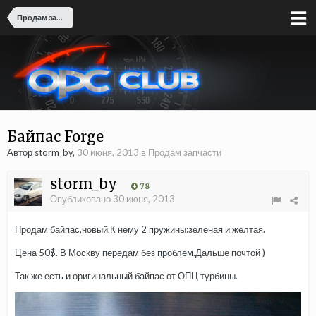
Продам запчасти
Байпас Forge
Автор storm_by,
30 июня, 2013
в
Продам запчасти
storm_by
78
Опубликовано
30 июня, 2013
Продам байпас,новый.К нему 2 пружины:зеленая и желтая.
Цена 50$. В Москву передам без проблем.Дальше почтой )
Так же есть и оригинальный байпас от ОПЦ турбины.