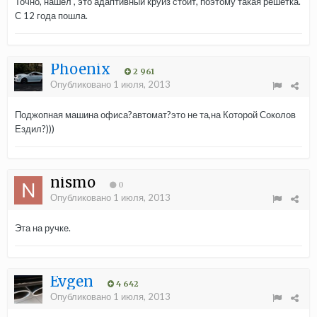
Точно, нашел , это адаптивный круиз стоит, поэтому такая решетка.
С 12 года пошла.
Phoenix
2 961
Опубликовано
1 июля, 2013
Поджопная машина офиса?автомат?это не та,на Которой Соколов
Ездил?)))
nismo
0
Опубликовано
1 июля, 2013
Эта на ручке.
Evgen
4 642
Опубликовано
1 июля, 2013