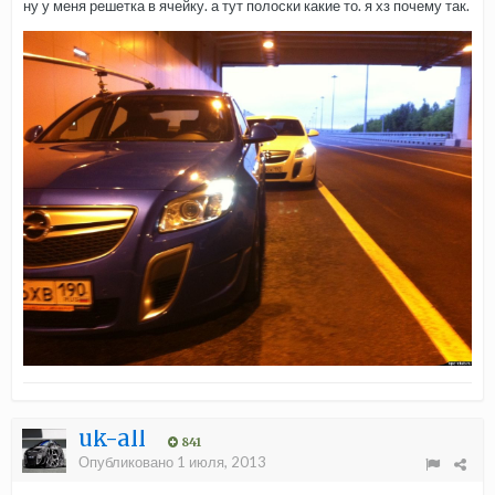
ну у меня решетка в ячейку. а тут полоски какие то. я хз почему так.
uk-all
841
Опубликовано
1 июля, 2013