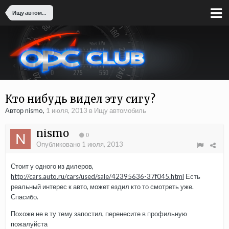
Ищу автомобиль
Кто нибудь видел эту сигу?
Автор nismo,
1 июля, 2013
в
Ищу автомобиль
nismo
0
Опубликовано
1 июля, 2013
Стоит у одного из дилеров,
http://cars.auto.ru/cars/used/sale/42395636-37f045.html
Есть
реальный интерес к авто, может ездил кто то смотреть уже.
Спасибо.
Похоже не в ту тему запостил, перенесите в профильную
пожалуйста