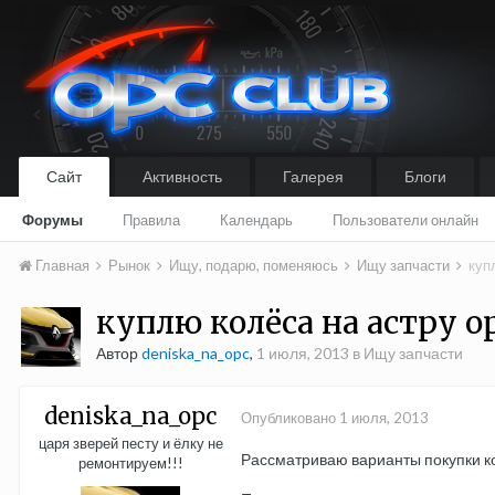
Сайт
Активность
Галерея
Блоги
Форумы
Правила
Календарь
Пользователи онлайн
Главная
Рынок
Ищу, подарю, поменяюсь
Ищу запчасти
куп
куплю колёса на астру о
Автор
deniska_na_opc
,
1 июля, 2013
в
Ищу запчасти
deniska_na_opc
Опубликовано
1 июля, 2013
царя зверей песту и ёлку не
Рассматриваю варианты покупки кол
ремонтируем!!!