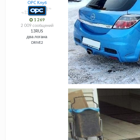
OPC Клуб
1 269
2 009 сообщений
13RUS
два логана
DRIVE2