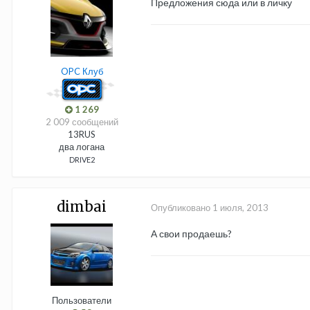
Предложения сюда или в личку
OPC Клуб
1 269
2 009 сообщений
13RUS
два логана
DRIVE2
dimbai
Опубликовано
1 июля, 2013
А свои продаешь?
Пользователи