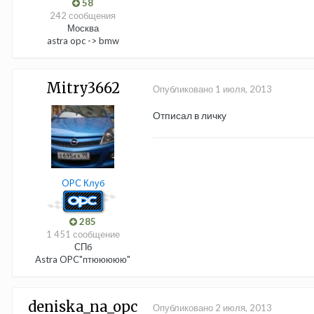
58
242 сообщения
Москва
astra opc -> bmw
Mitry3662
Опубликовано
1 июля, 2013
Отписал в личку
OPC Клуб
285
1 451 сообщение
СПб
Astra OPC"птююююю"
deniska_na_opc
Опубликовано
2 июля, 2013