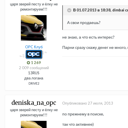
царя зверей песту и ёлку не
ремонтируем!!!
В 01.07.2013 в 18:38, dimbai с
А свои продаешь?
не знаю, а что есть интерес?
OPC Клуб
Парни сразу скажу денег не много,
1 269
2 009 сообщений
13RUS
два логана
DRIVE2
deniska_na_opc
Опубликовано
27 июля, 2013
царя зверей песту и ёлку не
по прежнему в поиске,
ремонтируем!!!
так что активнее)