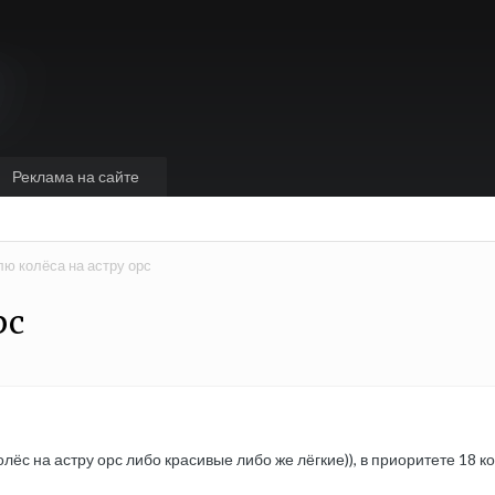
Реклама на сайте
лю колёса на астру орс
рс
ёс на астру орс либо красивые либо же лёгкие)), в приоритете 18 ко