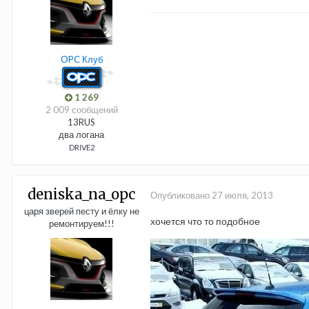
OPC Клуб
1 269
2 009 сообщений
13RUS
два логана
DRIVE2
deniska_na_opc
Опубликовано
27 июля, 2013
царя зверей песту и ёлку не
хочется что то подобное
ремонтируем!!!