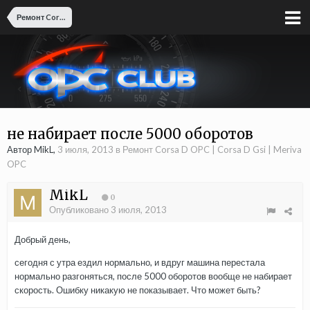
Ремонт Corsa D OPC | Corsa D Gsi | Meriva OPC
не набирает после 5000 оборотов
Автор MikL,
3 июля, 2013
в
Ремонт Corsa D OPC | Corsa D Gsi | Meriva
OPC
MikL
0
Опубликовано
3 июля, 2013
Добрый день,
сегодня с утра ездил нормально, и вдруг машина перестала
нормально разгоняться, после 5000 оборотов вообще не набирает
скорость. Ошибку никакую не показывает. Что может быть?