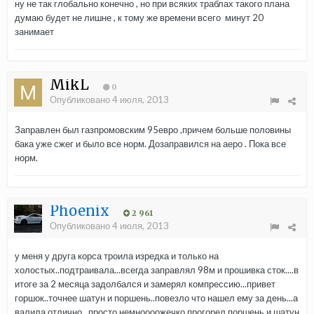
ну не так глобально конечно , но при всяких траблах такого плана
думаю будет не лишне , к тому же времени всего минут 20
занимает
MikL
0
Опубликовано
4 июля, 2013
Заправлен был газпромовским 95евро ,причем больше половины
бака уже сжег и было все норм. Дозаправился на аеро . Пока все
норм.
Phoenix
2 961
Опубликовано
4 июля, 2013
у меня у друга корса троила изредка и только на
холостых..подтраивала...всегда заправлял 98м и прошивка сток....в
итоге за 2 месяца задолбался и замерял компрессию...привет
горшок..точнее шатун и поршень..повезло что нашел ему за день...а
валила отлично...просто немноооожечко прогорел поршень и шатун