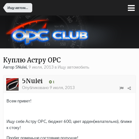
Ищу автомобиль
Куплю Астру OPC
Автор 5Nulei,
9 июля, 2013
в
Ищу автомобиль
5Nulei
1
Опубликовано
9 июля, 2013
Всем привет!
Ищу себе Астру OPC, бюджет 600, цвет арден(желательно), ближе
к стоку!
Пробег поменьше состояние получше!