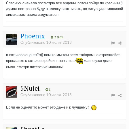
Спасибо, сначала посмотрю все ардены, потом пойду по красным :)
думал все-равно буду в пленку закатывать, но ситуация с машиной
химика заставила задуматься
Phoenix
2 961
Опубликовано
10 июля, 2013
в хотьково оценят?:))) помню мы там всем табором на строящейся
ярославке с хотьково рейсинг гонялись
жавно уже дело
было..смотри питерские машины.
5Nulei
1
Опубликовано
10 июля, 2013
Если не оценят то может это даже и к лучшему?